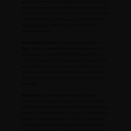
spécifique comprenant une aiguille hélicoïdale construite
pour le passage de la bandelette synthétique, pour traiter
l’incontinence urinaire chez la femme. Le but de ce travail
est d’établir le trajet anatomique précis de la bandelette,
en particulier par rapport aux viscères et structures
vasculo-nerveuses.
METHODES UTILISEES
: 5 cadavres frais de femmes
âgées, vierges d’intervention périnéale ou pelvienne, ont
été disséqués. Le positionnement de la bandelette sous-
urétrale a été réalisé sur chaque cadavre en respectant le
protocole décrit pour l’intervention. Les régions périnéale
antérieure et obturatrice ont été disséquées. La branche
ischio-pubienne a été sectionnée et ôtée pour faciliter la
dissection.
RESULTATS
: Les dissections ont montré, de façon
constante, que la bandelette emprunte le trajet suivant:
pénétration depuis l’espace sous-urétral (jonction entre les
tiers moyen et distal de l’urètre) dans une région limitée en
haut et en dedans par le releveur de l’anus, en bas par le
transverse profond et en dehors par l’obturateur interne.
Cette région correspond à la prolongation antérieure de la