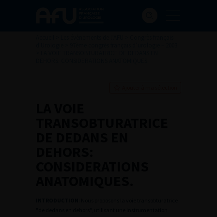
Accueil
>
Les évènements de l’AFU
>
Congrès français
d'Urologie
>
97ème congrès français d’urologie – 2003
>
LA VOIE TRANSOBTURATRICE DE DEDANS EN
DEHORS: CONSIDERATIONS ANATOMIQUES.
Ajouter à ma sélection
LA VOIE
TRANSOBTURATRICE
DE DEDANS EN
DEHORS:
CONSIDERATIONS
ANATOMIQUES.
INTRODUCTION
: Nous proposons la voie transobturatrice
"de dedans en dehors", utilisant une instrumentation