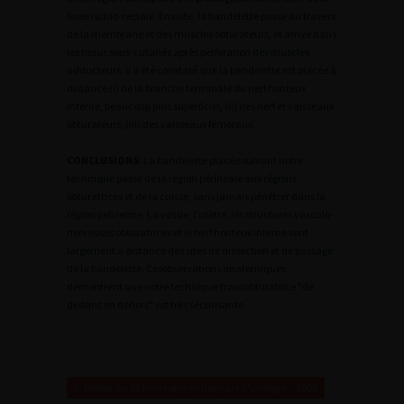
fosse ischio-rectale. Ensuite, la bandelette passe au travers
de la membrane et des muscles obturateurs, et arrive dans
les tissus sous-cutanés après perforation des muscles
adducteurs. Il a été constaté que la bandelette est placée à
distance (i) de la branche terminale du nerf honteux
interne, beaucoup plus superficiel, (ii) des nerf et vaisseaux
obturateurs, (iii) des vaisseaux fémoraux.
CONCLUSIONS
: La bandelette placée suivant notre
technique passe de la région périnéale aux régions
obturatrices et de la cuisse, sans jamais pénétrer dans la
région pelvienne. La vessie, l’urètre, les structures vasculo-
nerveuses obturatrices et le nerf honteux interne sont
largement à distance des sites de dissection et de passage
de la bandelette. Cesobservations anatomiques
démontrent que notre technique transobturatrice "de
dedans en dehors" est très sécurisante.
Retour au 97ème congrès français d’urologie – 2003