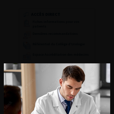
ACCÈS DIRECT
Fiches informations pour vos
patients
Dernières recommandations
Référentiel du Collège d’Urologie
Espace Accréditation des médecins
Livrets du CFEU pour l'interne
DATES À RETENIR