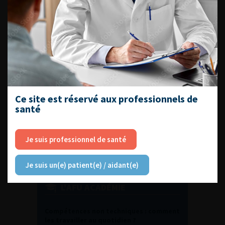
DU VENDREDI 4 AU SAMEDI 5
SEPTEMBRE 2026
Journée d’andrologie et de
médecine sexuelle 2026
Ce site est réservé aux professionnels de
ENQUÊTES DE PRATIQUES
santé
EN UROLOGIE
Je suis professionnel de santé
Je suis un(e) patient(e) / aidant(e)
L'AFU ACADÉMIE
Compétences non techniques : comment
les travailler au quotidien ?