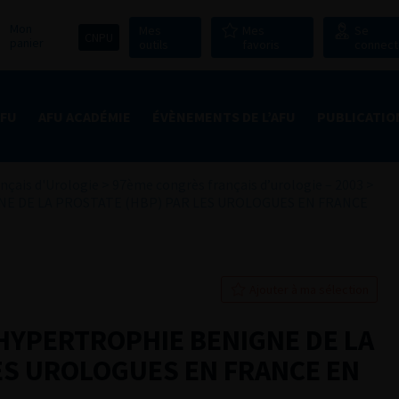
Mon
Mes
Mes
Se
CNPU
panier
outils
favoris
connect
AFU
AFU ACADÉMIE
ÉVÈNEMENTS DE L’AFU
PUBLICATIO
nçais d'Urologie
>
97ème congrès français d’urologie – 2003
>
NE DE LA PROSTATE (HBP) PAR LES UROLOGUES EN FRANCE
Ajouter à ma sélection
’HYPERTROPHIE BENIGNE DE LA
ES UROLOGUES EN FRANCE EN