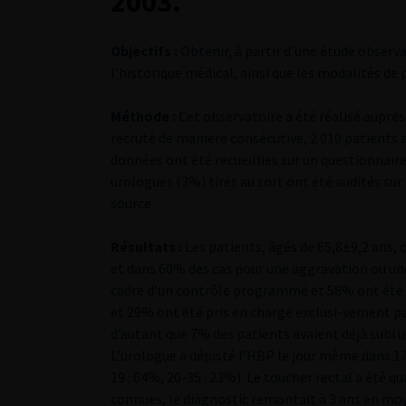
2003.
Objectifs :
Obtenir, à partir d’une étude observ
l’historique médical, ainsi que les modalités de 
Méthode :
Cet observatoire a été réalisé auprès 
recruté de manière consécutive, 2 010 patients 
données ont été recueillies sur un questionnai
urologues (3%) tirés au sort ont été audités sur
source.
Résultats :
Les patients, âgés de 65,8±9,2 ans,
et dans 60% des cas pour une aggravation ou u
cadre d’un contrôle programmé et 58% ont été a
et 29% ont été pris en charge exclusi-vement pa
d’autant que 7% des patients avaient déjà subi u
L’urologue a dépisté l’HBP le jour même dans 17%
19 : 64%, 20-35 : 23%). Le toucher rectal a été
connues, le diagnostic remontait à 3 ans en mo