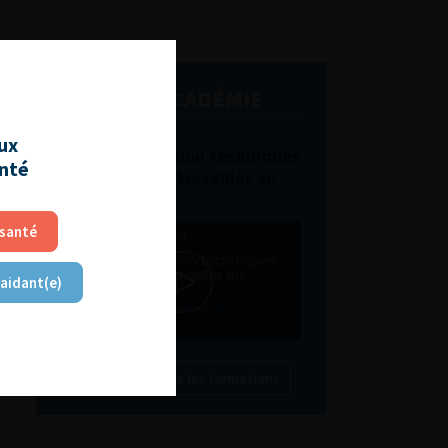
L'AFU ACADÉMIE
aux
Compétences non techniques
anté
: comment les travailler au
quotidien ?
 santé
 aidant(e)
Découvrir toutes les formations