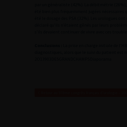
par un généraliste (42%). La débitmétrie (26%)
été bien plus fréquemment jugées nécessaires que
été le dosage des PSA (32%). Les urologues ont 
déclaré qu’ils n’étaient gênés par leurs problè
s’ils devaient continuer de vivre avec ces trouble
Conclusions :
La prise en charge initiale de l’
diagnostiques, alors que le suivi du patient est
2
O13903DESGRANDCHAMPS
Diaporama
Retour au 97ème congrès français d’urologie – 20