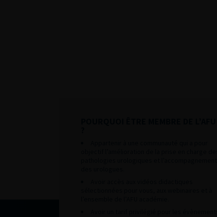
POURQUOI ÊTRE MEMBRE DE L’AFU
?
Appartenir à une communauté qui a pour
objectif l’amélioration de la prise en charge de
pathologies urologiques et l’accompagnement
des urologues.
Avoir accès aux vidéos didactiques
sélectionnées pour vous, aux webinaires et à
l’ensemble de l’AFU académie.
Avoir un tarif privilégié pour les évènement