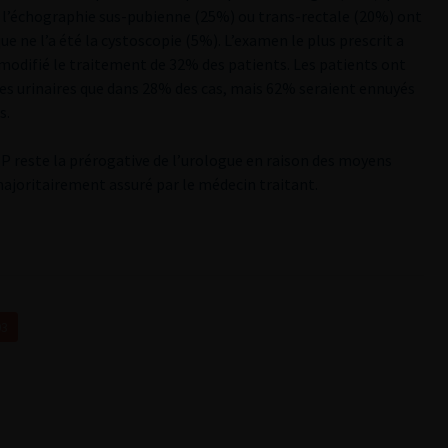
, l’échographie sus-pubienne (25%) ou trans-rectale (20%) ont
 ne l’a été la cystoscopie (5%). L’examen le plus prescrit a
modifié le traitement de 32% des patients. Les patients ont
mes urinaires que dans 28% des cas, mais 62% seraient ennuyés
s.
HBP reste la prérogative de l’urologue en raison des moyens
 majoritairement assuré par le médecin traitant.
03