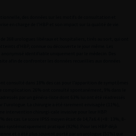
ationnelle, des données sur les motifs de consultation et
prise en charge de l’HBP et son impact sur la qualité de vie.
de 368 urologues libéraux et hospitaliers, tirés au sort, qui ont
atteints d’HBP, connue ou découverte le jour même. Les
re anonymisé identifiable uniquement par le médecin. Des
 site afin de confronter les données recueillies aux données
 ont consulté dans 18% des cas pour l’apparition de symptômes
ne complication. 26% ont consulté spontanément, 9% dans le
dressés par un généra-liste dont 63% lui ont été réadressés
r l’urologue. La chirurgie a été rarement envisagée (11%),
ne intervention chirurgi-cale invasive pour leur HBP.
 des cas. Le score IPSS moyen était de 14,7±6.4 (<8 : 13%, 8-
 quasi-systématiquement pratiqué (92%). Pour les HBP déjà
yenne et a été plus souvent porté par un urologue (51%) que