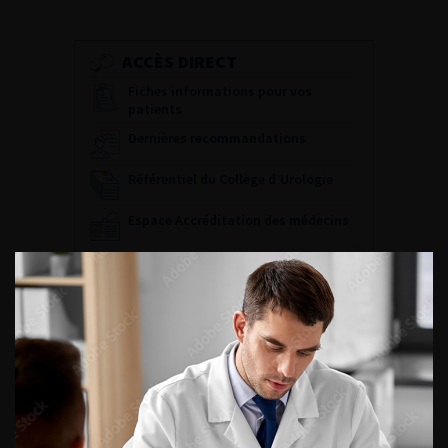
ACCÈS DIRECT
Fiches informations pour vos
patients
Dernières recommandations
Référentiel du Collège d’Urologie
Espace Accréditation des médecins
Livrets du CFEU pour l'interne
DATES À RETENIR