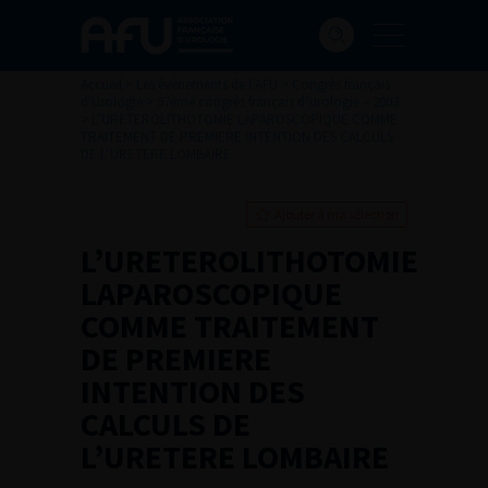
Accueil
>
Les évènements de l’AFU
>
Congrès français
d'Urologie
>
97ème congrès français d’urologie – 2003
>
L’URETEROLITHOTOMIE LAPAROSCOPIQUE COMME
TRAITEMENT DE PREMIERE INTENTION DES CALCULS
DE L’URETERE LOMBAIRE
Ajouter à ma sélection
L’URETEROLITHOTOMIE
LAPAROSCOPIQUE
COMME TRAITEMENT
DE PREMIERE
INTENTION DES
CALCULS DE
L’URETERE LOMBAIRE