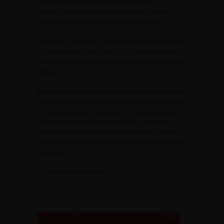
drain de Redon aspiratif a été mis en place pour six
patients, retiré au 3ème jour en moyenne. La durée
moyenne d’hospitalisation était de 3,8 jours (3-6).
La sonde JJ a été retirée à 6 semaines et pendant la durée
du suivi (moy=263 jours [33-917]), il n’y a pas eu de signe
clinique évoquant une récidive calculeuse ou iatrogène de
l’obstacle.
Conclusion
: La faible morbidité et la facilité de réalisation
permettent de proposer l’urétérolithotomie laparoscopique
en 1ère intention pour l’extraction des calculs de l’uretère
lombaire durs et de grande taille. De plus importantes
séries permettraient de préciser les indications, la voie
d’abord préférentielle et les résultas à long terme de cette
intervention.
2
O16803messas
Diaporama
Retour au 97ème congrès français d’urologie – 2003