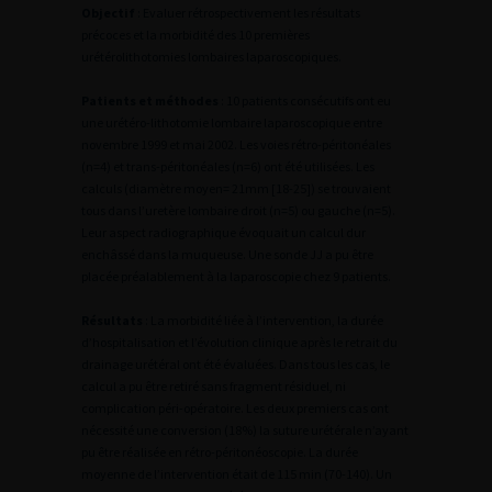
Objectif
: Evaluer rétrospectivement les résultats
précoces et la morbidité des 10 premières
urétérolithotomies lombaires laparoscopiques.
Patients et méthodes
: 10 patients consécutifs ont eu
une urétéro-lithotomie lombaire laparoscopique entre
novembre 1999 et mai 2002. Les voies rétro-péritonéales
(n=4) et trans-péritonéales (n=6) ont été utilisées. Les
calculs (diamètre moyen= 21mm [18-25]) se trouvaient
tous dans l’uretère lombaire droit (n=5) ou gauche (n=5).
Leur aspect radiographique évoquait un calcul dur
enchâssé dans la muqueuse. Une sonde JJ a pu être
placée préalablement à la laparoscopie chez 9 patients.
Résultats
: La morbidité liée à l’intervention, la durée
d’hospitalisation et l’évolution clinique après le retrait du
drainage urétéral ont été évaluées. Dans tous les cas, le
calcul a pu être retiré sans fragment résiduel, ni
complication péri-opératoire. Les deux premiers cas ont
nécessité une conversion (18%) la suture urétérale n’ayant
pu être réalisée en rétro-péritonéoscopie. La durée
moyenne de l’intervention était de 115 min (70-140). Un