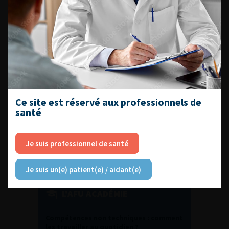
DU VENDREDI 4 AU SAMEDI 5
SEPTEMBRE 2026
Journée d’andrologie et de
médecine sexuelle 2026
Ce site est réservé aux professionnels de
ENQUÊTES DE PRATIQUES
santé
EN UROLOGIE
Je suis professionnel de santé
Je suis un(e) patient(e) / aidant(e)
L'AFU ACADÉMIE
Compétences non techniques : comment
les travailler au quotidien ?