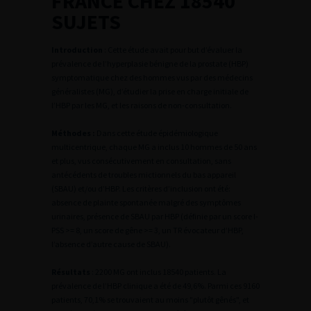
FRANCE CHEZ 18540
SUJETS
Introduction
: Cette étude avait pour but d’évaluer la
prévalence de l’hyperplasie bénigne de la prostate (HBP)
symptomatique chez des hommes vus par des médecins
généralistes (MG), d’étudier la prise en charge initiale de
l’HBP par les MG, et les raisons de non-consultation.
Méthodes :
Dans cette étude épidémiologique
multicentrique, chaque MG a inclus 10 hommes de 50 ans
et plus, vus consécutivement en consultation, sans
antécédents de troubles mictionnels du bas appareil
(SBAU) et/ou d’HBP. Les critères d’inclusion ont été:
absence de plainte spontanée malgré des symptômes
urinaires, présence de SBAU par HBP (définie par un score I-
PSS >= 8, un score de gêne >= 3, un TR évocateur d’HBP,
l’absence d’autre cause de SBAU).
Résultats
: 2200 MG ont inclus 18540 patients. La
prévalence de l’HBP clinique a été de 49,6%. Parmi ces 9160
patients, 70,1% se trouvaient au moins "plutôt gênés", et