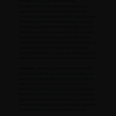
7946 (86,7%) avaient une HBP modérément
symptomatique. Les principales raisons pour ne pas
consulter étaient "la banalité des troubles pour l’âge"
(69,8%), et "la crainte de l’opération" (47,7%). 8515 patients
(93%) ont eu des examens complémentaires. Un dosage
du PSA sérique a été fait dans seulement 52% des cas, en
rapport avec l’intensité des symptômes, c’est-à-dire dans
85,3% et 19,4% des patients avec et sans HBP clinique,
respectivement. Le taux de biopsies a été le même dans les
2 groupes (2,6% et 2,4%). Un traitement médical a été
prescrit dans 83,5% des cas, en fonction de l’âge et du score
I-PSS. L’avis d’un urologue a été requis dans 21,1% des cas.
Conclusion
: Cette large étude confirme la difficulté de
détection de l’HBP clinique, les hommes ne se plaignant
pas spontanément de SBAU, même gênants; et les MG ne
recherchant pas systématiquement ces symptômes
même chez des hommes de plus de 50 ans. Le dosage des
PSA est fait en fonction des symptômes, et pas seulement
sur le critère de l’âge comme on pourrait s’y attendre chez
des hommes de plus de 50 ans. L’information des patients
et des médecins est au centre de la prise en charge.