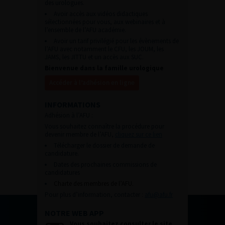
des urologues.
Avoir accès aux vidéos didactiques
sélectionnées pour vous, aux webinaires et à
l’ensemble de l’AFU académie.
Avoir un tarif privilégié pour les évènements de
l’AFU avec notamment le CFU, les JOUM, les
JAMS, les JITTU et un accès aux SUC.
Bienvenue dans la famille urologique
Accéder à l’adhésion en ligne
INFORMATIONS
Adhésion à l’AFU :
Vous souhaitez connaître la procédure pour
devenir membre de l’AFU,
cliquez sur ce lien
Télécharger le dossier de demande de
candidature.
Dates des prochaines commissions de
candidatures
Charte des membres de l’AFU.
Pour plus d’information, contacter :
afu@afu.fr
NOTRE WEB APP
Vous souhaitez consulter le site