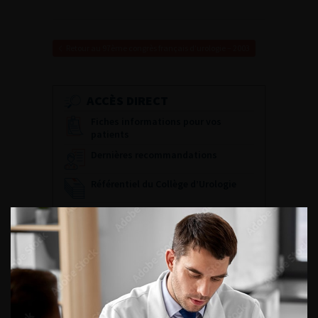
Retour au 97ème congrès français d’urologie – 2003
ACCÈS DIRECT
Fiches informations pour vos
patients
Dernières recommandations
Référentiel du Collège d’Urologie
Espace Accréditation des médecins
Livrets du CFEU pour l'interne
DATES À RETENIR