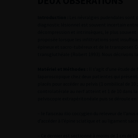
DEUX OBSERATIONS
Introduction :
Les névralgies pudendales sont par
diagnostic lésionnel est souvent incertain entr
décompression et intrinsèques, le plus souvent i
proposée lorsque les infiltrations sont insuffisan
épineux et sacro-tubéreux et de le transposer. 
transgluthéale (Robert 1993). Nous décrivons l
Matériel et Méthodes :
Il s’agit d’une étude de
laparoscopique chez deux patientes qui présenta
placés pour accéder au pelvis (1 ombilical de 10 
controlatérale au nerf atteint et 1 de 10 dans 
pelviscopie extrapéritonéale puis se déroule en 
– le faisceau ilio coccygien du releveur de l’anu
d’accéder à l’épine sciatique et au ligament sacr
– Ce dernier est sectionné à moins de 1 cm de l’