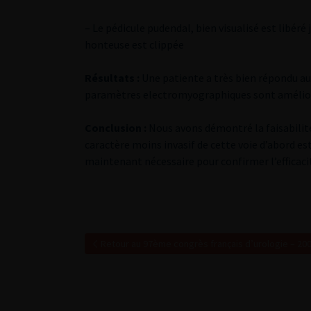
– Le pédicule pudendal, bien visualisé est libéré 
honteuse est clippée
Résultats :
Une patiente a très bien répondu au 
paramètres electromyographiques sont amélioré
Conclusion :
Nous avons démontré la faisabilit
caractère moins invasif de cette voie d’abord es
maintenant nécessaire pour confirmer l’efficac
Retour au 97ème congrès français d’urologie – 20