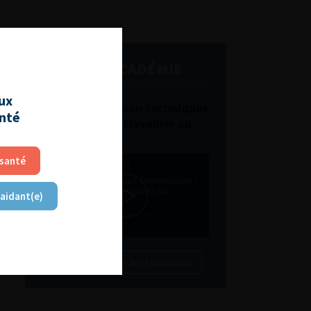
L'AFU ACADÉMIE
aux
Compétences non techniques
anté
: comment les travailler au
quotidien ?
 santé
 aidant(e)
Découvrir toutes les formations