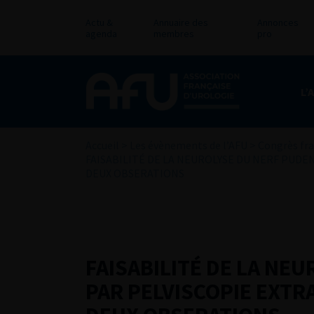
Actu &
Annuaire des
Annonces
agenda
membres
pro
L’
Accueil
>
Les évènements de l’AFU
>
Congrès fra
FAISABILITÉ DE LA NEUROLYSE DU NERF PUD
DEUX OBSERATIONS
FAISABILITÉ DE LA NE
PAR PELVISCOPIE EXTR