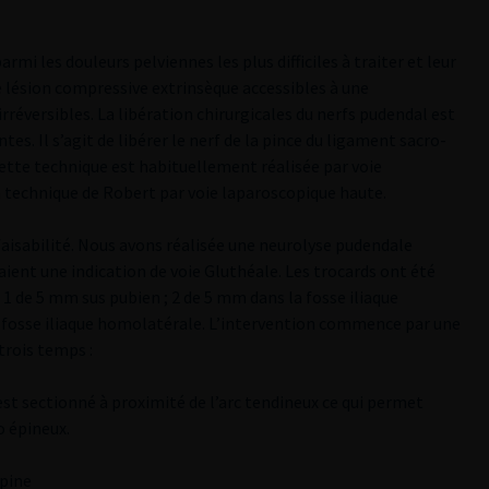
mi les douleurs pelviennes les plus difficiles à traiter et leur
e lésion compressive extrinsèque accessibles à une
rréversibles. La libération chirurgicales du nerfs pudendal est
tes. Il s’agit de libérer le nerf de la pince du ligament sacro-
Cette technique est habituellement réalisée par voie
a technique de Robert par voie laparoscopique haute.
 faisabilité. Nous avons réalisée une neurolyse pudendale
ient une indication de voie Gluthéale. Les trocards ont été
; 1 de 5 mm sus pubien ; 2 de 5 mm dans la fosse iliaque
la fosse iliaque homolatérale. L’intervention commence par une
trois temps :
s est sectionné à proximité de l’arc tendineux ce qui permet
o épineux.
épine