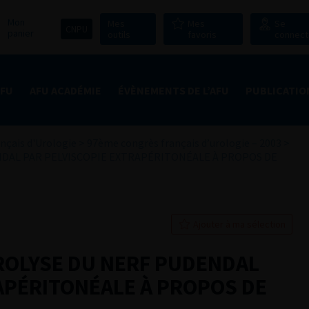
Mon
Mes
Mes
Se
CNPU
panier
outils
favoris
connect
AFU
AFU ACADÉMIE
ÉVÈNEMENTS DE L’AFU
PUBLICATIO
nçais d'Urologie
>
97ème congrès français d’urologie – 2003
>
ENDAL PAR PELVISCOPIE EXTRAPÉRITONÉALE À PROPOS DE
Ajouter à ma sélection
UROLYSE DU NERF PUDENDAL
APÉRITONÉALE À PROPOS DE