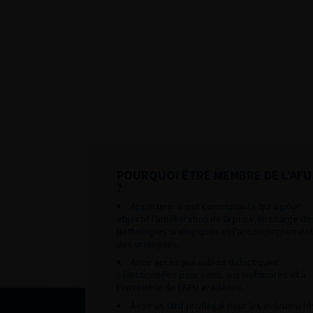
POURQUOI ÊTRE MEMBRE DE L’AFU
?
Appartenir à une communauté qui a pour
objectif l’amélioration de la prise en charge de
pathologies urologiques et l’accompagnement
des urologues.
Avoir accès aux vidéos didactiques
sélectionnées pour vous, aux webinaires et à
l’ensemble de l’AFU académie.
Avoir un tarif privilégié pour les évènement