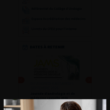
Référentiel du Collège d’Urologie
Espace Accréditation des médecins
Livrets du CFEU pour l'interne
DATES À RETENIR
DU VENDREDI 4 AU SAMEDI 5
SEPTEMBRE 2026
Journée d’andrologie et de
médecine sexuelle 2026