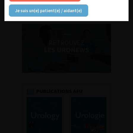
Découvrir toutes les formations
Je suis un(e) patient(e) / aidant(e)
RETROUVEZ
LES URONEWS
PUBLICATIONS AFU