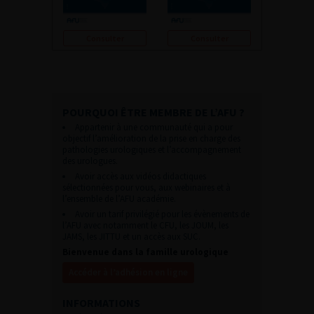
Consulter
Consulter
POURQUOI ÊTRE MEMBRE DE L’AFU ?
Appartenir à une communauté qui a pour
objectif l’amélioration de la prise en charge des
pathologies urologiques et l’accompagnement
des urologues.
Avoir accès aux vidéos didactiques
sélectionnées pour vous, aux webinaires et à
l’ensemble de l’AFU académie.
Avoir un tarif privilégié pour les évènements de
l’AFU avec notamment le CFU, les JOUM, les
JAMS, les JITTU et un accès aux SUC.
Bienvenue dans la famille urologique
Accéder à l’adhésion en ligne
INFORMATIONS