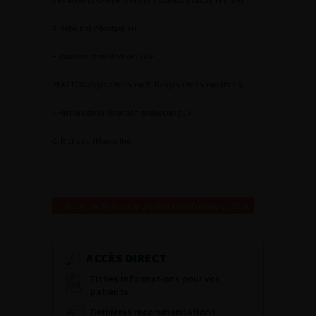
X. Rebillard (Montpelier)
– Traitement médical de l’HBP
2
EA2103Desgrandchamps
F. Desgrandchamps (Paris)
– Histoire de la résection endoscopique
C. Richaud (Marseille)
Retour au 97ème congrès français d’urologie – 2003
ACCÈS DIRECT
Fiches informations pour vos
patients
Dernières recommandations