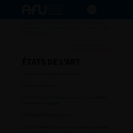
Accueil
>
Les évènements de l’AFU
>
Congrès français
d'Urologie
>
97ème congrès français d’urologie – 2003
>
ÉTATS DE L’ART
Ajouter à ma sélection
ÉTATS DE L’ART
– Anomalies de l’écoulement des urines
P. Mouriquand (Lyon)
– Conclusions de la conférence de consensus "Les infections
nosocomiales en urologie"
2
EA2103Botto
H. Botto (Suresnes)
– Le CTSI et BASAFU à l’heure de la nouvelle classification
des actes (CCAM) et de la tarification à l’activité (T2A)