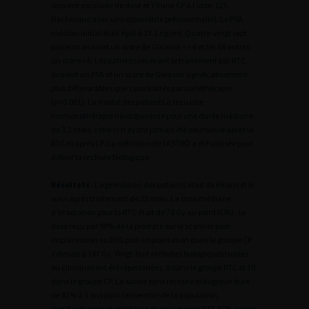
souvent escalade de dose et 79 une CP à l’iode-125
(technique avec une dosimétrie prévisionnelle). Le PSA
médian initial était égal à 13.1 ng/ml. Quatre-vingt sept
patients avaient un score de Gleason <= 6 et les 68 autres
un score >6. Les patients recevant le traitement par RTC
avaient un PSA et un score de Gleason significativement
plus défavorables que ceux traités par curiethérapie
(p<0.001). La moitié des patients a reçu une
hormonothérapie néoadjuvante pour une durée médiane
de 3.1 mois, celle-ci n’ayant jamais été poursuivie après la
RTC ni après CP. La définition de l’ASTRO a été utilisée pour
définir la rechute biologique.
Résultats
: L’age médian des patients était de 69 ans et le
suivi après traitement de 32 mois. La dose médiane
d’irradiation pour la RTC était de 78 Gy au point ICRU ; la
dose reçu par 90% de la prostate sur le scanner post-
implantation ou D90 post-implantation dans le groupe CP
s’élevait à 147 Gy. Vingt-huit rechutes biologiques isolées
ou cliniques ont été répertoriées, 9 dans le groupe RTC et 19
dans le groupe CP. La survie sans rechute biologique était
de 81% à 3 ans pour l’ensemble de la population,
significativement meilleure dans le groupe RTC 87% contre