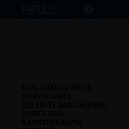
Accueil
>
Les évènements de l’AFU
>
Congrès français
d'Urologie
>
97ème congrès français d’urologie – 2003
>
EVALUATION DE LA SURVIE SANS RECHUTE
BIOLOGIQUE APRES UNE RADIOTHERAPIE EXTERNE
CONFORMATIONELLE (RTC) OU APRES UNE
CURIETHERAPIE PROSTATIQUE TRANS-PERINEALE
AVEC IMPLANTS PERMANENTS D’IODE-125 (CP) CHEZ
DES PATIENTS ATTEINTS D’UN CANCER DE LA
PROSTATE LO
Ajouter à ma sélection
EVALUATION DE LA
SURVIE SANS
RECHUTE BIOLOGIQUE
APRES UNE
RADIOTHERAPIE