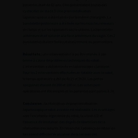
patientes était de 62 ans. Elles présentaient toutes des
cystocèles de stade 3.Une promontofixation
laparoscopique a été réalisée par le même chirurgien. La
bandelette postérieure a été fixée sur les muscles releveurs
de l’anus et sur les ligaments sacro-utérins. La bandelette
antérieure était suturée à la face antérieure du vagin. Ces 2
bandelettes étaient fixées ultérieurement au promontoire.
Résultats :
une intervention n’a pu être menée à son
terme à cause de problèmes techniques du robot.
L’intervention a été terminée en laparoscopie classique.
Pour les 2 interventions effectuées en totalité avec le robot,
le temps opératoire a été de 4h15 et 3h30. Les pertes
sanguines étaient de 200 et 100 cc. Les suites post-
opératoires ont été simples et les patientes sont sorties à J4.
Conclusion :
la réalisation de promontofixation
laparoscopique robot assistée est réalisable. Les avantages
sont l’excellente ergonomie du robot, la vision 3 D et
l’absence de limitation des degrés de liberté lors de la
réalisation des sutures. En revanche, l’absence de retour de
force rend difficile l’évaluation de la tension des