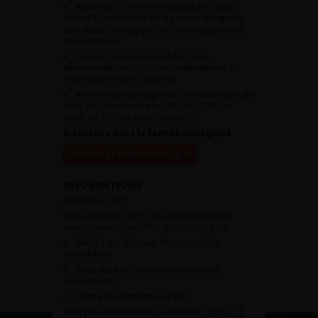
Appartenir à une communauté qui a pour
objectif l’amélioration de la prise en charge des
pathologies urologiques et l’accompagnement
des urologues.
Avoir accès aux vidéos didactiques
sélectionnées pour vous, aux webinaires et à
l’ensemble de l’AFU académie.
Avoir un tarif privilégié pour les évènements de
l’AFU avec notamment le CFU, les JOUM, les
JAMS, les JITTU et un accès aux SUC.
Bienvenue dans la famille urologique
Accéder à l’adhésion en ligne
INFORMATIONS
Adhésion à l’AFU :
Vous souhaitez connaître la procédure pour
devenir membre de l’AFU,
cliquez sur ce lien
Télécharger le dossier de demande de
candidature.
Dates des prochaines commissions de
candidatures
Charte des membres de l’AFU.
Pour plus d’information, contacter :
afu@afu.fr