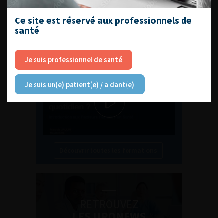
Ce site est réservé aux professionnels de
santé
L'AFU ACADÉMIE
Compétences non techniques : comment
Je suis professionnel de santé
les travailler au quotidien ?
Je suis un(e) patient(e) / aidant(e)
Découvrir toutes les formations
RETROUVEZ
LES URONEWS