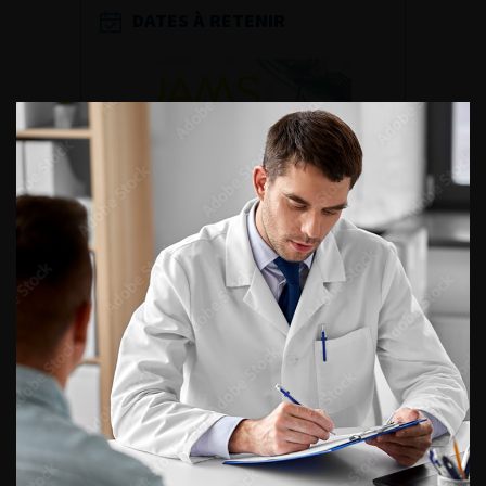
DATES À RETENIR
DU VENDREDI 4 AU SAMEDI 5
SEPTEMBRE 2026
Journée d’andrologie et de
médecine sexuelle 2026
ENQUÊTES DE PRATIQUES
EN UROLOGIE