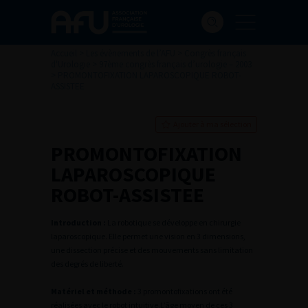
Accueil
>
Les évènements de l’AFU
>
Congrès français
d'Urologie
>
97ème congrès français d’urologie – 2003
>
PROMONTOFIXATION LAPAROSCOPIQUE ROBOT-
ASSISTEE
Ajouter à ma sélection
PROMONTOFIXATION
LAPAROSCOPIQUE
ROBOT-ASSISTEE
Introduction :
La robotique se développe en chirurgie
laparoscopique. Elle permet une vision en 3 dimensions,
une dissection précise et des mouvements sans limitation
des degrés de liberté.
Matériel et méthode :
3 promontofixations ont été
réalisées avec le robot intuitive.L’âge moyen de ces 3