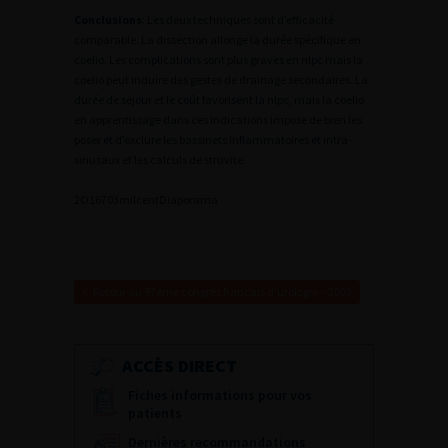
Conclusions
: Les deux techniques sont d’efficacité
comparable. La dissection allonge la durée spécifique en
coelio. Les complications sont plus graves en nlpc mais la
coelio peut induire des gestes de drainage secondaires. La
durée de séjour et le coût favorisent la nlpc, mais la coelio
en apprentissage dans ces indications impose de bien les
poser et d’exclure les bassinets inflammatoires et intra-
sinusaux et les calculs de struvite.
2
O16703milcent
Diaporama
Retour au 97ème congrès français d’urologie – 2003
ACCÈS DIRECT
Fiches informations pour vos
patients
Dernières recommandations