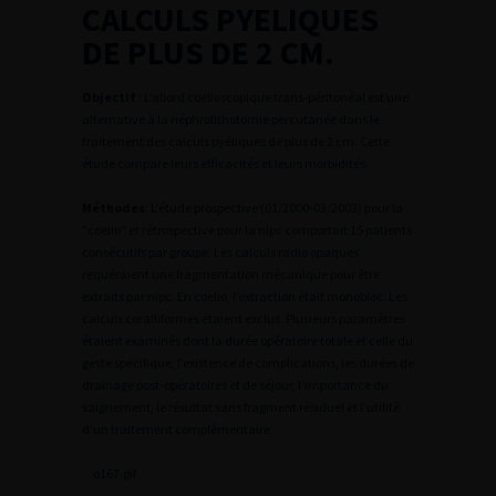
CALCULS PYELIQUES
DE PLUS DE 2 CM.
Objectif
: L’abord coelioscopique trans-péritonéal est une
alternative à la néphrolithotomie percutanée dans le
traitement des calculs pyéliques de plus de 2 cm. Cette
étude compare leurs efficacités et leurs morbidités.
Méthodes
: L’étude prospective (01/2000-03/2003) pour la
"coelio" et rétrospective pour la nlpc comportait 15 patients
consécutifs par groupe. Les calculs radio opaques
requéraient une fragmentation mécanique pour être
extraits par nlpc. En coelio, l’extraction était monobloc. Les
calculs coralliformes étaient exclus. Plusieurs paramètres
étaient examinés dont la durée opératoire totale et celle du
geste spécifique, l’existence de complications, les durées de
drainage post-opératoires et de séjour, l’importance du
saignement, le résultat sans fragment résiduel et l’utilité
d’un traitement complémentaire.
o167.gif