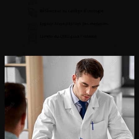
Référentiel du Collège d’Urologie
Espace Accréditation des médecins
Livrets du CFEU pour l'interne
DATES À RETENIR
DU VENDREDI 4 AU SAMEDI 5
SEPTEMBRE 2026
Journée d’andrologie et de
médecine sexuelle 2026