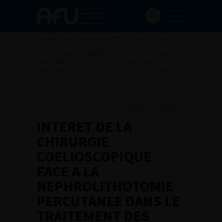
Accueil
>
Les évènements de l’AFU
>
Congrès français
d'Urologie
>
97ème congrès français d’urologie – 2003
>
INTERET DE LA CHIRURGIE COELIOSCOPIQUE FACE A
LA NEPHROLITHOTOMIE PERCUTANEE DANS LE
TRAITEMENT DES CALCULS PYELIQUES DE PLUS DE 2
CM.
Ajouter à ma sélection
INTERET DE LA
CHIRURGIE
COELIOSCOPIQUE
FACE A LA
NEPHROLITHOTOMIE
PERCUTANEE DANS LE
TRAITEMENT DES