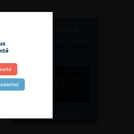
L'AFU ACADÉMIE
aux
Compétences non techniques
anté
: comment les travailler au
quotidien ?
 santé
 aidant(e)
Découvrir toutes les formations