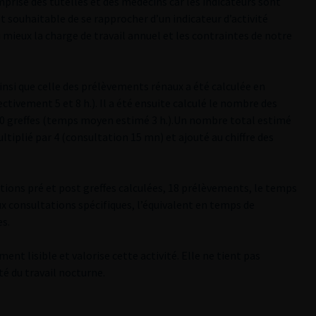
omprise des tutelles et des médecins car les indicateurs sont
t souhaitable de se rapprocher d’un indicateur d’activité
 mieux la charge de travail annuel et les contraintes de notre
ainsi que celle des prélèvements rénaux a été calculée en
ctivement 5 et 8 h.). Il a été ensuite calculé le nombre des
 40 greffes (temps moyen estimé 3 h.).Un nombre total estimé
ltiplié par 4 (consultation 15 mn) et ajouté au chiffre des
ntions pré et post greffes calculées, 18 prélèvements, le temps
ux consultations spécifiques, l’équivalent en temps de
es.
nt lisible et valorise cette activité. Elle ne tient pas
té du travail nocturne.