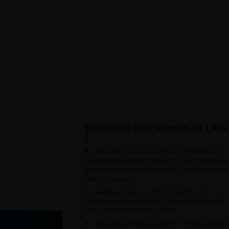
POURQUOI ÊTRE MEMBRE DE L’AFU
?
Appartenir à une communauté qui a pour
objectif l’amélioration de la prise en charge de
pathologies urologiques et l’accompagnement
des urologues.
Avoir accès aux vidéos didactiques
sélectionnées pour vous, aux webinaires et à
l’ensemble de l’AFU académie.
Avoir un tarif privilégié pour les évènement