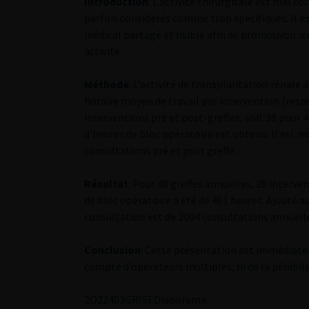
Introduction
: L’activité chirurgicale est mal c
parfois considérés comme trop spécifiques. Il es
médical partagé et lisible afin de promouvoir au
activité.
Méthode
: L’activité de transplantation rénale 
horaire moyen de travail par intervention (respe
interventions pré et post-greffes, soit 39 pour
d’heures de bloc opératoire est obtenu. Il est mu
consultations pré et post greffe.
Résultat
: Pour 40 greffes annuelles, 39 interve
de bloc opératoire a été de 461 heures. Ajouté a
consultation est de 2004 consultations annuell
Conclusion
: Cette présentation est immédiateme
compte d’opérateurs multiples, ni de la pénibili
2
O22403GRISE
Diaporama