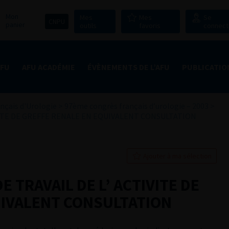
Mon
Mes
Mes
Se
CNPU
panier
outils
favoris
connect
AFU
AFU ACADÉMIE
ÉVÈNEMENTS DE L’AFU
PUBLICATIO
nçais d'Urologie
>
97ème congrès français d’urologie – 2003
>
IVITE DE GREFFE RENALE EN EQUIVALENT CONSULTATION
Ajouter à ma sélection
E TRAVAIL DE L’ ACTIVITE DE
UIVALENT CONSULTATION