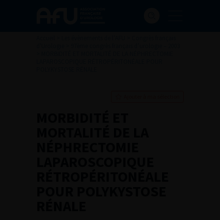
Accueil
>
Les évènements de l’AFU
>
Congrès français
d'Urologie
>
97ème congrès français d’urologie – 2003
>
MORBIDITÉ ET MORTALITÉ DE LA NÉPHRECTOMIE
LAPAROSCOPIQUE RÉTROPÉRITONÉALE POUR
POLYKYSTOSE RÉNALE
Ajouter à ma sélection
MORBIDITÉ ET
MORTALITÉ DE LA
NÉPHRECTOMIE
LAPAROSCOPIQUE
RÉTROPÉRITONÉALE
POUR POLYKYSTOSE
RÉNALE