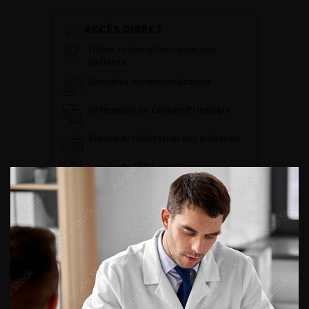
ACCÈS DIRECT
Fiches informations pour vos
patients
Dernières recommandations
Référentiel du Collège d’Urologie
Espace Accréditation des médecins
Livrets du CFEU pour l'interne
DATES À RETENIR