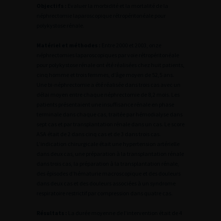
Objectifs :
Evaluer la morbidité et la mortalité de la
néphrectomie laparoscopique rétropéritonéale pour
polykystose rénale.
Matériel et méthodes :
Entre 2000 et 2003, onze
néphrectomies laparoscopiques par voie rétropéritonéale
pour polykystose rénale ont été réalisées chez huit patients,
cinq homme et trois femmes, d’âge moyen de 52,5 ans.
Une bi-néphrectomie a été réalisée dans trois cas avec un
délai moyen entre chaque néphrectomie de 8,2 mois. Les
patients présentaient une insuffisance rénale en phase
terminale dans chaque cas, traitée par hémodialyse dans
sept cas et par transplantation rénale dans un cas. Le score
ASA était de 2 dans cinq cas et de 3 dans trois cas.
L’indication chirurgicale était une hypertension artérielle
dans deux cas, une préparation à la transplantation rénale
dans trois cas, la préparation à la transplantation rénale,
des épisodes d’hématurie macroscopique et des douleurs
dans deux cas et des douleurs associées à un syndrome
respiratoire restrictif par compression dans quatre cas.
Résultats :
La durée moyenne de l’intervention était de 4