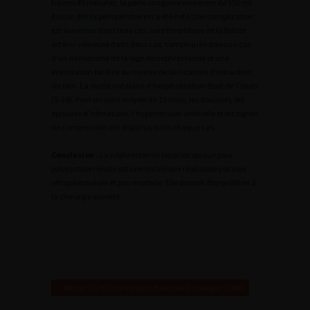
heures 45 minutes, la perte sanguine moyenne de 350 ml.
Aucun décès périopératoire n’a été noté Une complication
est survenue dans trois cas : une thrombose de la fistule
artério-veineuse dans deux cas, compliquée dans un cas
d’un hématome de la loge de néphrectomie et une
éventration tardive au niveau de la cicatrice d’extraction
du rein. La durée médiane d’hospitalisation était de 7 jours
(5-24). Pour un suivi moyen de 15 mois, les douleurs, les
épisodes d’hématurie, l’hypertension artérielle et les signes
de compression ont disparus dans chaque cas.
Conclusion :
La néphrectomie laparoscopique pour
polykystose rénale est une technique réalisable par voie
rétropéritonéale et peu morbide. Elle devrait être préférée à
la chirurgie ouverte.
Retour au 97ème congrès français d’urologie – 2003