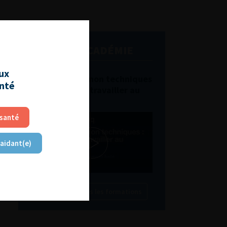
L'AFU ACADÉMIE
aux
Compétences non techniques
anté
: comment les travailler au
quotidien ?
 santé
 aidant(e)
Découvrir toutes les formations