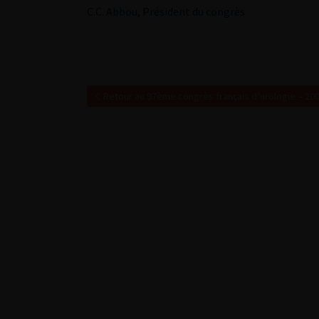
C.C. Abbou, Président du congrès
Retour au 97ème congrès français d’urologie – 20