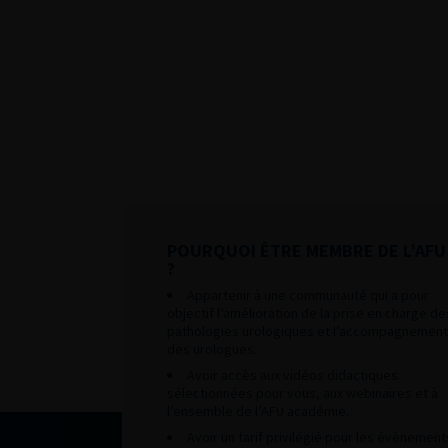
POURQUOI ÊTRE MEMBRE DE L’AFU
?
Appartenir à une communauté qui a pour
objectif l’amélioration de la prise en charge de
pathologies urologiques et l’accompagnement
des urologues.
Avoir accès aux vidéos didactiques
sélectionnées pour vous, aux webinaires et à
l’ensemble de l’AFU académie.
Avoir un tarif privilégié pour les évènement