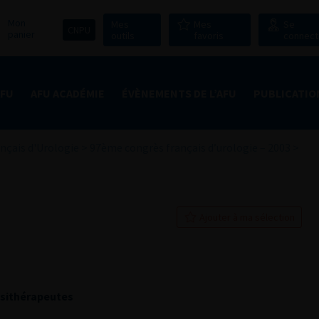
Mon
Mes
Mes
Se
CNPU
panier
outils
favoris
connect
AFU
AFU ACADÉMIE
ÉVÈNEMENTS DE L’AFU
PUBLICATIO
nçais d'Urologie
>
97ème congrès français d’urologie – 2003
>
Ajouter à ma sélection
ésithérapeutes