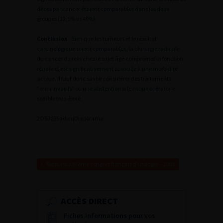
décès par cancer étaient comparables dans les deux
groupes (32,5% vs 40%)
Conclusion
: Bien que les tumeurs et le résultat
carcinologique soient comparables, la chirurgie radicale
du cancer du rein chez le sujet âgé compromet la fonction
rénale et est significativement associée à une morbidité
accrue. Il faut donc savoir considérer des traitements
"mini invasifs" ou une abstention si le risque opératoire
semble trop élevé.
2
O5303Sadicq
Diaporama
Retour au 97ème congrès français d’urologie – 2003
ACCÈS DIRECT
Fiches informations pour vos