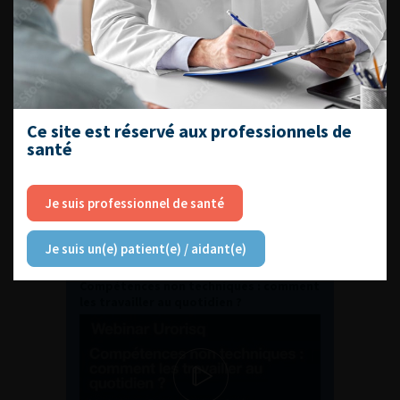
ENQUÊTES DE PRATIQUES
EN UROLOGIE
Ce site est réservé aux professionnels de
santé
Je suis professionnel de santé
L'AFU ACADÉMIE
Je suis un(e) patient(e) / aidant(e)
Compétences non techniques : comment
les travailler au quotidien ?