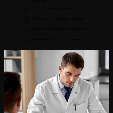
patients
Dernières recommandations
Référentiel du Collège d’Urologie
Espace Accréditation des médecins
Livrets du CFEU pour l'interne
DATES À RETENIR
DU VENDREDI 4 AU SAMEDI 5
SEPTEMBRE 2026
Journée d’andrologie et de
médecine sexuelle 2026