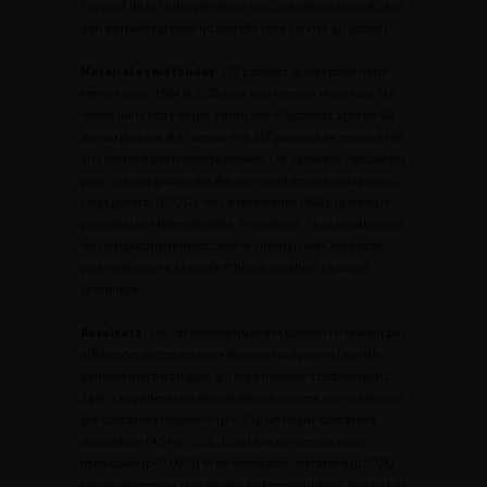
l’impact de la chirurgie rénale carcinologique après 80 ans
afin de mieux prédire quand elle rend service au patient.
Matériel et méthodes
. 157 patients opérés dans notre
service entre 1984 et 2002 pour une tumeur rénale ont été
inclus dans cette étude. Parmi eux 40 patients âgés de 80
ans ou plus ont été comparés à 117 patients de moins de 80
ans opérés dans le même période. Les variables comparées
pour chaque groupe ont été: les symptômes au diagnostic,
l’état général (ECOG), les co-morbidités (ASA), la biologie
préopératoire (hémoglobine, créatinine) ,l’histo-pathologie,
les complications médicales et chirurgicales, les décès
post-opératoires, la durée d’hospitalisation, la survie
spécifique.
Résultats
: Les caractéristiques des tumeurs n’étaient pas
différentes entres les deux groupes sauf pour le taux de
patients métastatiques qui était inférieur chez les sujets
âgés. Les patients de plus de 80 ans avaient une créatinine
pré-opératoire moyenne (p :0.01), un risque opératoire
mesuré par l’ASA (p :0.001), un taux de complication
médicales (p<0.0001) et de décès post opératoire (p :0.04)
significativement plus élevés. Au terme du suivi, les taux de