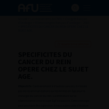
Accueil
>
Les évènements de l’AFU
>
Congrès français
d'Urologie
>
97ème congrès français d’urologie – 2003
>
SPECIFICITES DU CANCER DU REIN OPERE CHEZ LE
SUJET AGE.
Ajouter à ma sélection
SPECIFICITES DU
CANCER DU REIN
OPERE CHEZ LE SUJET
AGE.
Objectifs
: Contrairement à d’autres cancers, il n’existe
pas de recommandations sur les limites en âge pour la
chirurgie du cancer du rein. La littérature sur la
néphrectomie chez le sujet âgé est pauvre. Cette chirurgie
peut pourtant être agressive. Il nous a paru utile d’évaluer