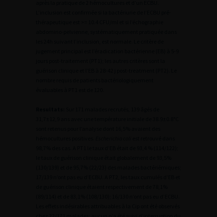
après la pratique de 2 hémocultures et d’un ECBU.
L’inclusion est confirmée si la bactériurie de l’ECBU pré-
thérapeutique est >= 10.4 CFU/ml et si l’échographie
abdomino-pelvienne, systématiquement pratiquée dans
les 24h suivant l’inclusion, est normale. Le critère de
jugement principal est l’éradication bactérienne (EB) à 5-9
jours post-traitement (PT1); les autres critères sont la
guérison clinique et l’EB à 28-42 j post-treatment (PT2). Le
nombre requis de patients bactériologiquement
évaluables à PT1 est de 120.
Resultats:
Sur 171 malades recrutés, 139 âgés de
31,7±12,9 ans avec une température initiale de 38.9±0.8°C
sont retenus pour l’analyse dont 16,5% avaient des
hémocultures positives.
Escherichia coli
est retrouvé dans
98,7% des cas. A PT1 le taux d’EB était de 93,4 % (114/122);
le taux de guérison clinique était globalement de 93,5%
(130/139) et de 95,7% (22/23) des malades bactériémiques;
17/139 n’ont pas eu d’ECBU. A PT2, les taux cumulés d’EB et
de guérison clinique étaient respectivement de 78,1%
(89/114) et de 83,1% (108/130); 16/130 n’ont pas eu d’ECBU.
Les effets indésirables attribuables à la Cip ont été observés
chez 22/171 malades; aucun n’a été suivi d’interruption du