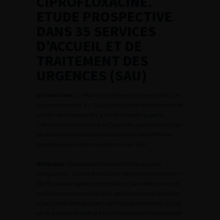
CIPROFLOXACINE.
ETUDE PROSPECTIVE
DANS 35 SERVICES
D’ACCUEIL ET DE
TRAITEMENT DES
URGENCES (SAU)
Introduction:
La PNA est très fréquente dans les SAU. Un
raccourcissement à < 10 jours de la durée de traitement de
la PNA non compliquée y a été récemment suggéré.
L’efficacité et la tolérance de 7 jours de ciprofloxacine (Cip)
per os ont été évalués dans le traitement de la PNA non
compliquée de la femme adulte vue au SAU.
Methodes:
Etude prospective multicentrique non
comparative. Critères d’inclusion: PNA présumée (fiévre >=
38,5ºC, douleur spontanée des flancs, bandelette urinaire
positive) non compliquée chez des femmes non enceintes
et sans antécédents ayant signé un consentement. La Cip
per os à raison de 500mg X 2/j est débutée immédiatement