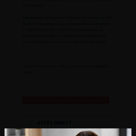
médicament.
Conclusions
: Bien que non contrôlés, les résultats de notre
étude sont supérieurs à ceux attendus dans la littérature
(>= 80% d’EB à PT1et >= 60% à PT2). Dans les SAU, le
traitement de la PNA non compliquée de l’adulte par 7
jours de Ciprofloxacine per os est efficace et bien toléré.
*Nous remercions nos collègues pour leur participation à
l’étude.
Retour au 97ème congrès français d’urologie – 2003
ACCÈS DIRECT
Fiches informations pour vos