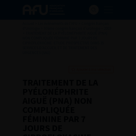
Accueil
>
Les évènements de l’AFU
>
Congrès français
d'Urologie
>
97ème congrès français d’urologie – 2003
>
TRAITEMENT DE LA PYÉLONÉPHRITE AIGUË (PNA)
NON COMPLIQUÉE FÉMININE PAR 7 JOURS DE
CIPROFLOXACINE. ETUDE PROSPECTIVE DANS 35
SERVICES D’ACCUEIL ET DE TRAITEMENT DES
URGENCES (SAU)
Ajouter à ma sélection
TRAITEMENT DE LA
PYÉLONÉPHRITE
AIGUË (PNA) NON
COMPLIQUÉE
FÉMININE PAR 7
JOURS DE