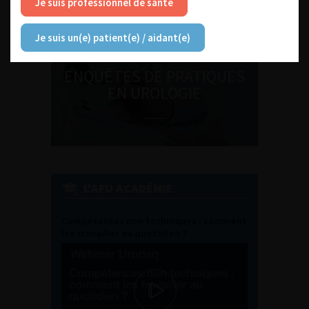
Je suis professionnel de santé
Je suis un(e) patient(e) / aidant(e)
ENQUÊTES DE PRATIQUES
EN UROLOGIE
L'AFU ACADÉMIE
Compétences non techniques : comment
les travailler au quotidien ?