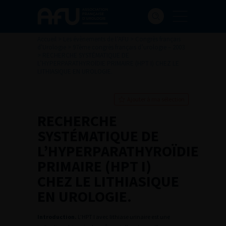
Accueil
>
Les évènements de l’AFU
>
Congrès français
d'Urologie
>
97ème congrès français d’urologie – 2003
>
RECHERCHE SYSTÉMATIQUE DE
L’HYPERPARATHYROÏDIE PRIMAIRE (HPT I) CHEZ LE
LITHIASIQUE EN UROLOGIE.
Ajouter à ma sélection
RECHERCHE
SYSTÉMATIQUE DE
L’HYPERPARATHYROÏDIE
PRIMAIRE (HPT I)
CHEZ LE LITHIASIQUE
EN UROLOGIE.
Introduction.
L’HPT I avec lithiase urinaire est une