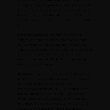
indication chirurgicale, même si elle est par ailleurs peu
symptomatique et si l’hypercalcémie est modérée. Mais il
faut pour cela en faire le diagnostic, basé sur le dosage de
la calcémie. L’objet de cette étude était de vérifier les
calcémies pratiquées dans le service pour dépister les HPT
I.
Matériel et méthode.
Cette étude est basée sur la
vérification de toutes les calcémies faite dans le service
d’urologie pendant 3 ans pour en extraire les Ca >= 2,55,
vérifier le contexte clinique, et compléter par les dosages du
Ca ionisé de la phosphorémie, de la Vit D3, et de la
Parathormone. En cas d’HPT I, le bilan était poursuivi par
échographie, scintigraphie.
Résultats.
Sur 6087 calcémies, 349 (5,7 %) étaient >= 2,55
dont 220 étaient >= 2,60. L’hypercalcémie était expliquée
par un contexte de néoplasie évoluée (43,5 %), une
insuffisance rénale chronique (18,9 %), d’autres troubles
métaboliques (6,6 %), une HPT I connue (0,5 %), sans
relation apparente avec le contexte (14,6 %) et associée à
une lithiase rénale dans 15,7 % des cas, correspondant à
41 patients ayant un ou plusieurs dosages. Chez ces