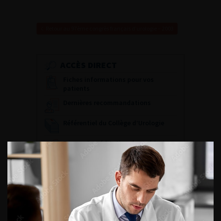
Retour au 97ème congrès français d’urologie – 2003
ACCÈS DIRECT
Fiches informations pour vos
patients
Dernières recommandations
Référentiel du Collège d’Urologie
Espace Accréditation des médecins
Livrets du CFEU pour l'interne
DATES À RETENIR