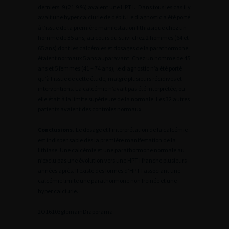
derniers, 9 (21,9 %) avaient une HPT I., Dans tous les cas il y
avait une hyper calciurie de débit. Le diagnostic a été porté
à l’issue de la première manifestation lithiasique chez un
homme de 35 ans, au cours du suivi chez 2 hommes (64 et
65 ans) dont les calcémies et dosages de la parathormone
étaient normaux 5 ans auparavant. Chez un homme de 45
ans et 5 femmes (41 – 74 ans), le diagnostic n’a été porté
qu’à l’issue de cette étude, malgré plusieurs récidives et
interventions. La calcémie n’avait pas été interprétée, ou
elle était à la limite supérieure de la normale. Les 32 autres
patients avaient des contrôles normaux.
Conclusions.
Le dosage et l’interprétation de la calcémie
est indispensable dès la première manifestation de la
lithiase. Une calcémie et une parathormone normale au
n’exclu pas une évolution vers une HPT I franche plusieurs
années après. Il existe des formes d’HPT I associant une
calcémie limite une parathormone non freinée et une
hyper calciurie.
2
O16103glemain
Diaporama