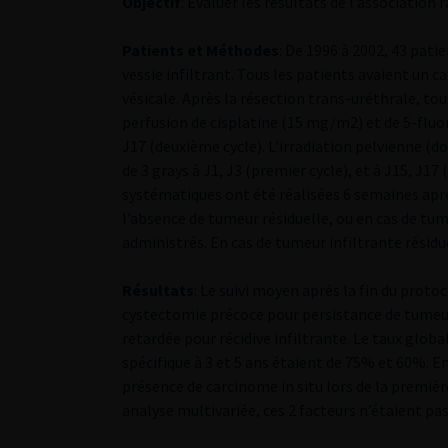
Objectif
: Evaluer les résultats de l’association
Patients et Méthodes
: De 1996 à 2002, 43 pat
vessie infiltrant. Tous les patients avaient un 
vésicale. Après la résection trans-uréthrale, to
perfusion de cisplatine (15 mg/m2) et de 5-fluor
J17 (deuxième cycle). L’irradiation pelvienne (d
de 3 grays à J1, J3 (premier cycle), et à J15, J1
systématiques ont été réalisées 6 semaines après
l’absence de tumeur résiduelle, ou en cas de tu
administrés. En cas de tumeur infiltrante résidu
Résultats
: Le suivi moyen après la fin du proto
cystectomie précoce pour persistance de tumeur
retardée pour récidive infiltrante. Le taux globa
spécifique à 3 et 5 ans étaient de 75% et 60%. En 
présence de carcinome in situ lors de la premièr
analyse multivariée, ces 2 facteurs n’étaient pa