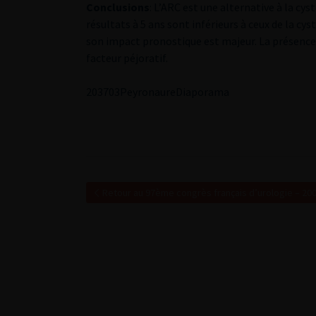
Conclusions
: L’ARC est une alternative à la cy
résultats à 5 ans sont inférieurs à ceux de la c
son impact pronostique est majeur. La présence 
facteur péjoratif.
2
03703Peyronaure
Diaporama
Retour au 97ème congrès français d’urologie – 20