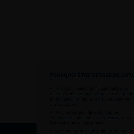
POURQUOI ÊTRE MEMBRE DE L’AFU
?
Appartenir à une communauté qui a pour
objectif l’amélioration de la prise en charge de
pathologies urologiques et l’accompagnement
des urologues.
Avoir accès aux vidéos didactiques
sélectionnées pour vous, aux webinaires et à
l’ensemble de l’AFU académie.
Avoir un tarif privilégié pour les évènement