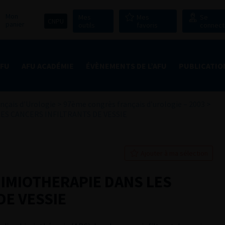
Mon
Mes
Mes
Se
CNPU
panier
outils
favoris
connect
AFU
AFU ACADÉMIE
ÉVÈNEMENTS DE L’AFU
PUBLICATIO
nçais d'Urologie
>
97ème congrès français d’urologie – 2003
>
ES CANCERS INFILTRANTS DE VESSIE
Ajouter à ma sélection
IMIOTHERAPIE DANS LES
DE VESSIE