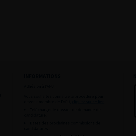
INFORMATIONS
Adhésion à l’AFU :
s
Vous souhaitez connaître la procédure pour
devenir membre de l’AFU,
cliquez sur ce lien
Télécharger le dossier de demande de
candidature.
Dates des prochaines commissions de
candidatures
s