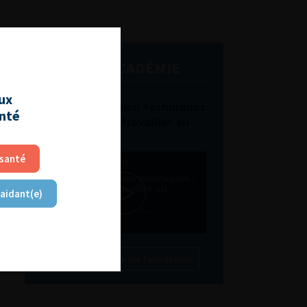
L'AFU ACADÉMIE
aux
Compétences non techniques
anté
: comment les travailler au
quotidien ?
 santé
 aidant(e)
Découvrir toutes les formations