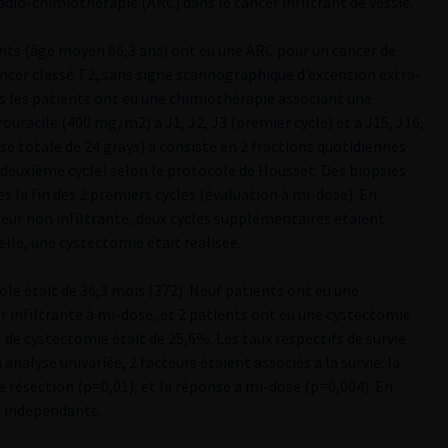
 radio-chimiothérapie (ARC) dans le cancer infiltrant de vessie.
ients (âge moyen 66,3 ans) ont eu une ARC pour un cancer de
cancer classé T2, sans signe scannographique d’extension extra-
us les patients ont eu une chimiothérapie associant une
ouracile (400 mg/m2) à J1, J2, J3 (premier cycle) et à J15, J16,
ose totale de 24 grays) a consisté en 2 fractions quotidiennes
7 (deuxième cycle) selon le protocole de Housset. Des biopsies
 la fin des 2 premiers cycles (évaluation à mi-dose). En
meur non infiltrante, deux cycles supplémentaires étaient
elle, une cystectomie était réalisée.
cole était de 36,3 mois (3­72). Neuf patients ont eu une
 infiltrante à mi-dose, et 2 patients ont eu une cystectomie
l de cystectomie était de 25,6%. Les taux respectifs de survie
analyse univariée, 2 facteurs étaient associés à la survie: la
e résection (p=0,01), et la réponse à mi-dose (p=0,004). En
s indépendants.