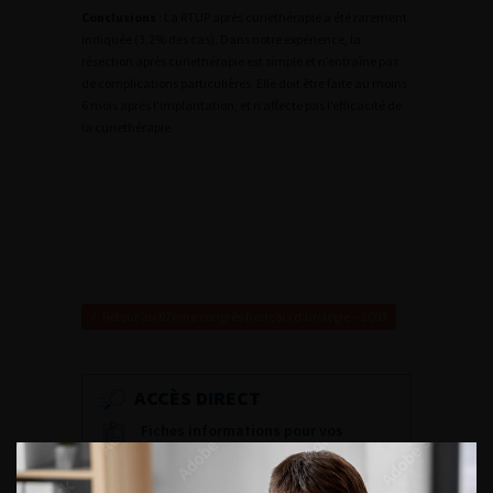
Conclusions
: La RTUP après curiethérapie a été rarement
indiquée (3,2% des cas). Dans notre expérience, la
résection après curiethérapie est simple et n’entraîne pas
de complications particulières. Elle doit être faite au moins
6 mois après l’implantation, et n’affecte pas l’efficacité de
la curiethérapie.
Retour au 97ème congrès français d’urologie – 2003
ACCÈS DIRECT
Fiches informations pour vos
patients
Dernières recommandations