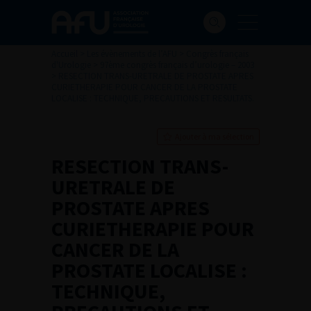
Accueil
>
Les évènements de l’AFU
>
Congrès français
d'Urologie
>
97ème congrès français d’urologie – 2003
>
RESECTION TRANS-URETRALE DE PROSTATE APRES
CURIETHERAPIE POUR CANCER DE LA PROSTATE
LOCALISE : TECHNIQUE, PRECAUTIONS ET RESULTATS.
Ajouter à ma sélection
RESECTION TRANS-
URETRALE DE
PROSTATE APRES
CURIETHERAPIE POUR
CANCER DE LA
PROSTATE LOCALISE :
TECHNIQUE,