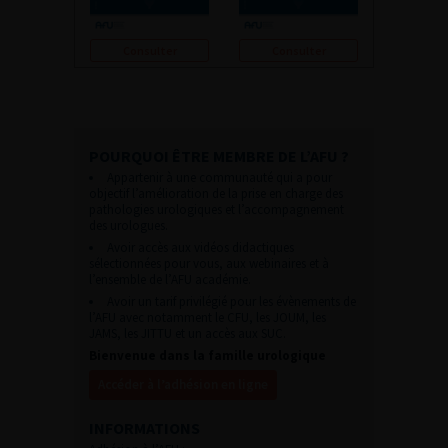
Consulter
Consulter
POURQUOI ÊTRE MEMBRE DE L’AFU ?
Appartenir à une communauté qui a pour
objectif l’amélioration de la prise en charge des
pathologies urologiques et l’accompagnement
des urologues.
Avoir accès aux vidéos didactiques
sélectionnées pour vous, aux webinaires et à
l’ensemble de l’AFU académie.
Avoir un tarif privilégié pour les évènements de
l’AFU avec notamment le CFU, les JOUM, les
JAMS, les JITTU et un accès aux SUC.
Bienvenue dans la famille urologique
Accéder à l’adhésion en ligne
INFORMATIONS