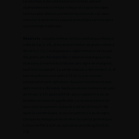
La résection a été volontairement limitée, portant
essentiellement sur le lobe médian et la base des lobes
latéraux pour obtenir une bonne ouverture du col, sans
chercher à atteindre la capsule prostatique comme dans
une résection habituelle.
Résultats
: Le poids médian de tissu prostatique réséqué
a été de 8 gr (2-19), et le nombre médian de grains retirés a
été de 5 (1-11). Les dispositions réglementaires de recueil
des grains ont été respectées. L’examen histologique des
résections a montré de la fibrose sans signe de malignité,
sauf chez un patient. La sonde vésicale a été retirée à J2, et
tous les patients sont sortis à J3. Il n’y a eu aucune
complication post-opératoire. Aucune incontinence post-
opératoire n’a été notée. Après une durée médiane de suivi
de 9 mois (1-37) après la RTUP, aucun patient n’a eu de
troubles mictionnels significatifs. La durée médiane de
suivi chez les patients réséqués a été de 28 mois (7-48)
après la curiethérapie, et aucun patient n’a eu de signe
clinique ou biologique de récidive du cancer prostatique.
Le taux de PSA à la fin du suivi était de 0,38 ng/ml (0,03-
3,4).