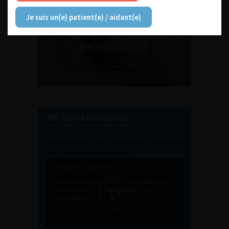
Je suis un(e) patient(e) / aidant(e)
ENQUÊTES DE PRATIQUES
EN UROLOGIE
L'AFU ACADÉMIE
Compétences non techniques : comment
les travailler au quotidien ?