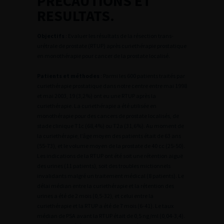
PRECAUTIONS ET
RESULTATS.
Objectifs
: Evaluer les résultats de la résection trans-
urétrale de prostate (RTUP) après curiethérapie prostatique
en monothérapie pour cancer de la prostate localisé.
Patients et méthodes
: Parmi les 600 patients traités par
curiethérapie prostatique dans notre centre entre mai 1998
et mai 2003, 19 (3,2%) ont eu une RTUP après la
curiethérapie. La curiethérapie a été utilisée en
monothérapie pour des cancers de prostate localisés, de
stade clinique T1c (68,4%) ou T2a (31,6%). Au moment de
la curiethérapie, l’âge moyen des patients était de 63 ans
(55-73), et le volume moyen de la prostate de 40 cc (25-50).
Les indications de la RTUP ont été soit une rétention aiguë
des urines (11 patients), soit des troubles mictionnels
invalidants malgré un traitement médical (8 patients). Le
délai médian entre la curiethérapie et la rétention des
urines a été de 2 mois (0,5-32), et celui entre la
curiethérapie et la RTUP a été de 7 mois (6-41). Le taux
médian de PSA avant la RTUP était de 0,5 ng/ml (0,04-3,4).