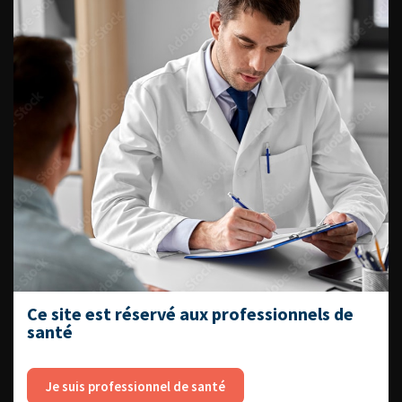
Référentiel du Collège d’Urologie
Espace Accréditation des médecins
Livrets du CFEU pour l'interne
DATES À RETENIR
DU VENDREDI 4 AU SAMEDI 5
Ce site est réservé aux professionnels de
SEPTEMBRE 2026
santé
Journée d’andrologie et de
médecine sexuelle 2026
Je suis professionnel de santé