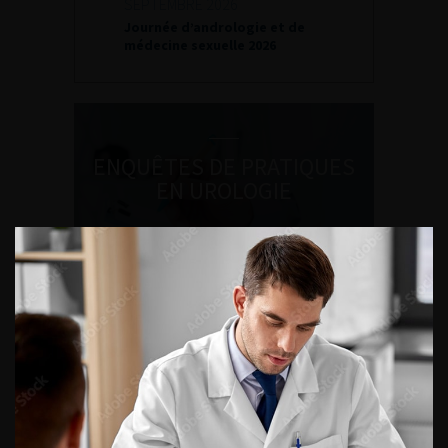
SEPTEMBRE 2026
Journée d’andrologie et de
médecine sexuelle 2026
ENQUÊTES DE PRATIQUES
EN UROLOGIE
L'AFU ACADÉMIE
Compétences non techniques : comment
les travailler au quotidien ?