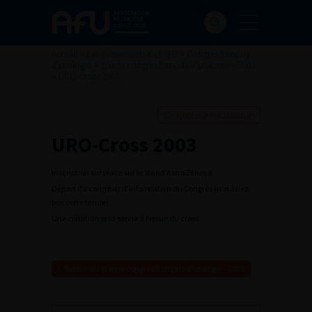
Accueil
>
Les évènements de l’AFU
>
Congrès français
d'Urologie
>
97ème congrès français d’urologie – 2003
>
URO-Cross 2003
Ajouter à ma sélection
URO-Cross 2003
Inscription sur place sur le stand AstraZeneca.
Départ du comptoir d’information du Congrès (n’oubliez
pas votre tenue).
Une collation sera servie à l’issue du cross.
Retour au 97ème congrès français d’urologie – 2003