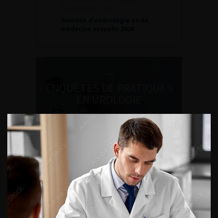
DU VENDREDI 4 AU SAMEDI 5
SEPTEMBRE 2026
Journée d’andrologie et de
médecine sexuelle 2026
ENQUÊTES DE PRATIQUES
EN UROLOGIE
L'AFU ACADÉMIE
Compétences non techniques : comment
les travailler au quotidien ?