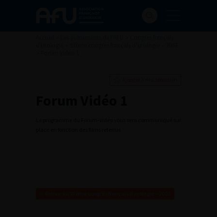
Accueil
>
Les évènements de l’AFU
>
Congrès français
d'Urologie
>
97ème congrès français d’urologie – 2003
>
Forum Vidéo 1
Ajouter à ma sélection
Forum Vidéo 1
Le programme du Forum-vidéo vous sera communiqué sur
place en fonction des films retenus
Retour au 97ème congrès français d’urologie – 2003