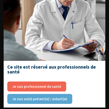
DATES À RETENIR
DU VENDREDI 4 AU SAMEDI 5
SEPTEMBRE 2026
Journée d’andrologie et de
médecine sexuelle 2026
Ce site est réservé aux professionnels de
santé
Je suis professionnel de santé
ENQUÊTES DE PRATIQUES
EN UROLOGIE
Je suis un(e) patient(e) / aidant(e)