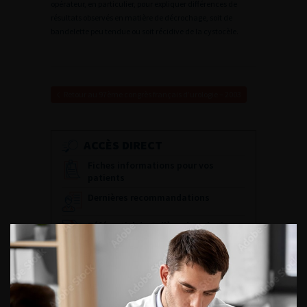
opérateur, en particulier, pour expliquer différences de
résultats observés en matière de décrochage, soit de
bandelette peu tendue ou soit récidive de la cystocèle.
Retour au 97ème congrès français d’urologie – 2003
ACCÈS DIRECT
Fiches informations pour vos
patients
Dernières recommandations
Référentiel du Collège d’Urologie
Espace Accréditation des médecins
Livrets du CFEU pour l'interne