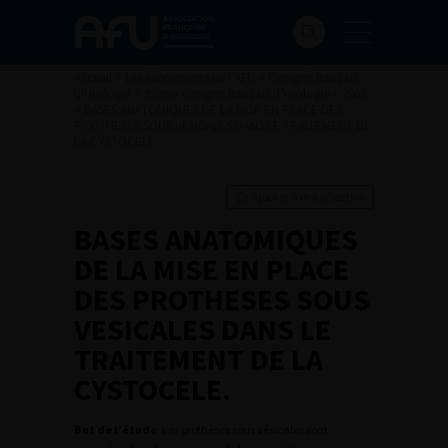
Accueil
>
Les évènements de l’AFU
>
Congrès français
d'Urologie
>
97ème congrès français d’urologie – 2003
>
BASES ANATOMIQUES DE LA MISE EN PLACE DES
PROTHESES SOUS VESICALES DANS LE TRAITEMENT DE
LA CYSTOCELE.
Ajouter à ma sélection
BASES ANATOMIQUES
DE LA MISE EN PLACE
DES PROTHESES SOUS
VESICALES DANS LE
TRAITEMENT DE LA
CYSTOCELE.
But de l’étude
: Les prothèses sous vésicales sont