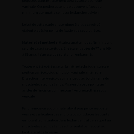
proposées dans le traitement de la cystocèle par voie
vaginale. Ces prothèses sont le plus souvent fixées au
minimum aux quatre coins sur le plancher pelvien.
Le but de cette étude anatomique était de savoir où
étaient placés les points de fixation de ces prothèses.
Matériel et méthode
: 6 sujets anatomiques féminins ont
servi de base à cette étude. Elle étaient âgées de 77 ans (69
à 89 ans). Il s’agissait de sujets non embaumés.
Toutes ont été opérées selon la même technique : sujets en
position gynécologique. Incision vaginale antérieure.
Dissection inter-vésico-vaginale jusqu’au bord interne du
muscle élévateur de l’anus. Mise en place de points au 4
angles de l’incision comme pour fixer une prothèse sous
vésicale.
Par une incision abdominale, abord sous péritonéal de la
vessie et vérification des endroits où sont placés les points
en notant leur situation dans le plan ventral par rapport au
muscle élévateur de l’anus et horizontal par rapport au
bord latéral de la vessie.