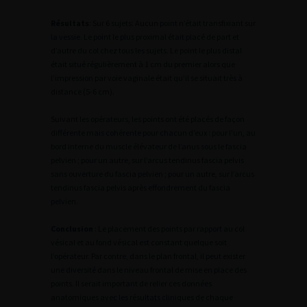
Résultats
: Sur 6 sujets: Aucun point n’était transfixiant sur
la vessie. Le point le plus proximal était placé de part et
d’autre du col chez tous les sujets. Le point le plus distal
était situé régulièrement à 1 cm du premier alors que
l’impression par voie vaginale était qu’il se situait très à
distance (5-6 cm).
Suivant les opérateurs, les points ont été placés de façon
différente mais cohérente pour chacun d’eux : pour l’un, au
bord interne du muscle élévateur de l’anus sous le fascia
pelvien ; pour un autre, sur l’arcus tendinus fascia pelvis
sans ouverture du fascia pelvien ; pour un autre, sur l’arcus
tendinus fascia pelvis après effondrement du fascia
pelvien.
Conclusion
: Le placement des points par rapport au col
vésical et au fond vésical est constant quelque soit
l’opérateur. Par contre, dans le plan frontal, il peut exister
une diversité dans le niveau frontal de mise en place des
points. Il serait important de relier ces données
anatomiques avec les résultats cliniques de chaque