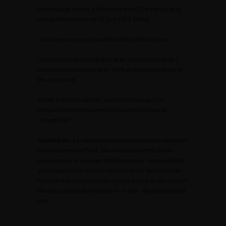
Le clampage artériel a été réalisé dans 55% des cas avec
une durée moyenne de 23,5mn (10 à 33mn).
La durée moyenne d’hospitalisation a été de 6 jours.
Les résultats carcinologiques avec un recul moyen de 7
mois sont satisfaisants avec 100% de survie spécifique et
0% de récidive.
Sur les 12 patients opérés, nous n’avons eu qu’une
complication (hématome) nécessitant une reprise
chirurgicale.
Conclusion :
La néphrectomie partielle lomboscopique est
techniquement difficile. Elle nécessite une très bonne
expérience de la chirurgie lomboscopique. Cette méthode
donne cependant de bons résultats et doit faire partie de
l’arsenal thérapeutique pour la prise en charge des masses
rénales suspecte de moins de 4 cm avec rein controlatéral
sain.