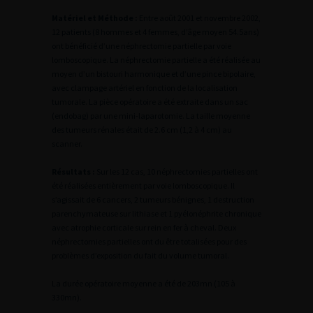
Matériel et Méthode :
Entre août 2001 et novembre 2002,
12 patients (8 hommes et 4 femmes, d’âge moyen 54.5ans)
ont bénéficié d’une néphrectomie partielle par voie
lomboscopique. La néphrectomie partielle a été réalisée au
moyen d’un bistouri harmonique et d’une pince bipolaire,
avec clampage artériel en fonction de la localisation
tumorale. La pièce opératoire a été extraite dans un sac
(endobag) par une mini-laparotomie. La taille moyenne
des tumeurs rénales était de 2.6 cm (1,2 à 4 cm) au
scanner.
Résultats :
Sur les 12 cas, 10 néphrectomies partielles ont
été réalisées entièrement par voie lomboscopique. Il
s’agissait de 6 cancers, 2 tumeurs bénignes, 1 destruction
parenchymateuse sur lithiase et 1 pyélonéphrite chronique
avec atrophie corticale sur rein en fer à cheval. Deux
néphrectomies partielles ont du être totalisées pour des
problèmes d’exposition du fait du volume tumoral.
La durée opératoire moyenne a été de 203mn (105 à
330mn).