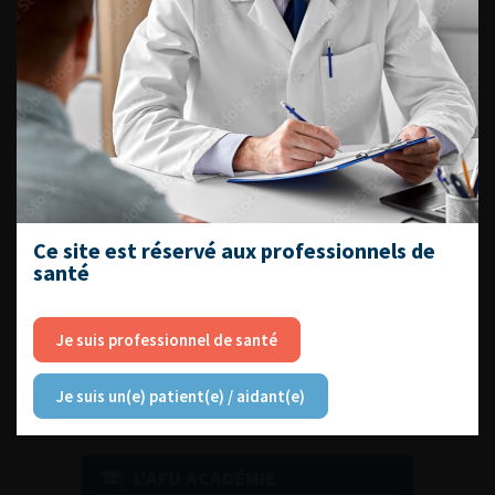
DU VENDREDI 4 AU SAMEDI 5
SEPTEMBRE 2026
Journée d’andrologie et de
médecine sexuelle 2026
Ce site est réservé aux professionnels de
santé
ENQUÊTES DE PRATIQUES
EN UROLOGIE
Je suis professionnel de santé
Je suis un(e) patient(e) / aidant(e)
L'AFU ACADÉMIE