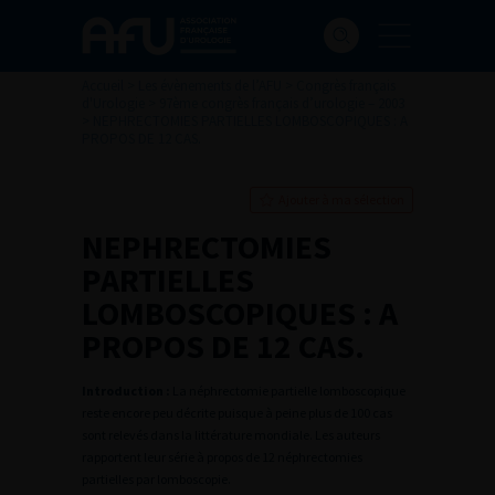
Accueil
>
Les évènements de l’AFU
>
Congrès français
d'Urologie
>
97ème congrès français d’urologie – 2003
>
NEPHRECTOMIES PARTIELLES LOMBOSCOPIQUES : A
PROPOS DE 12 CAS.
Ajouter à ma sélection
NEPHRECTOMIES
PARTIELLES
LOMBOSCOPIQUES : A
PROPOS DE 12 CAS.
Introduction :
La néphrectomie partielle lomboscopique
reste encore peu décrite puisque à peine plus de 100 cas
sont relevés dans la littérature mondiale. Les auteurs
rapportent leur série à propos de 12 néphrectomies
partielles par lomboscopie.