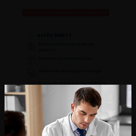
Retour au 97ème congrès français d’urologie – 2003
ACCÈS DIRECT
Fiches informations pour vos
patients
Dernières recommandations
Référentiel du Collège d’Urologie
Espace Accréditation des médecins
Livrets du CFEU pour l'interne
DATES À RETENIR