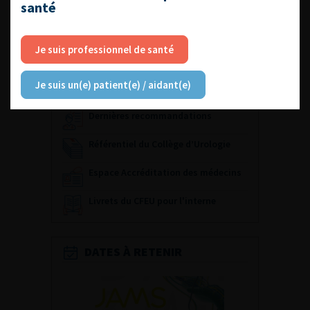
santé
Sommaire revue 2007
Je suis professionnel de santé
ACCÈS DIRECT
Fiches informations pour vos
Je suis un(e) patient(e) / aidant(e)
patients
Dernières recommandations
Référentiel du Collège d’Urologie
Espace Accréditation des médecins
Livrets du CFEU pour l'interne
DATES À RETENIR