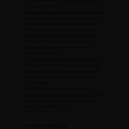
1991, puis est devenu The French Journal of Urology
le 1er décembre 2023.
Une publication rapide des travaux en urologie :
Retrouvez les derniers travaux de recherche, études
et enquêtes, en Urologie, publiés sous la forme de
revues, mises au point, articles originaux, notes
techniques, cas cliniques pertinents et originaux,
lettres à la rédaction, revues de la littérature. La
revue publie également des articles pour les
infirmières en Urologie.
Une approche pluridisciplinaire : The French Journal
of Urology aborde toutes les pathologies urologiques.
Elle est, de plus, ouverte aux travaux d’imagerie, de
pathologie, d’infectiologie, de transplantation et
d’immunologie.
The French Journal of Urology est indexé dans
EMBASE/Excerpta Medica, Current Contents / Clinical
Medicine (Urology & Nephrology), Medline (Index
Medicus), Pascal/INIST-CNRS.
Sommaire revue 2026