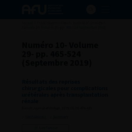
Accueil
>
Publications
>
French Journal of Urology
>
Numéro 10- Volume 29- pp. 465-524 (Septembre 2019)
Numéro 10- Volume
29- pp. 465-524
(Septembre 2019)
Résultats des reprises
chirurgicales pour complications
urétérales après transplantation
rénale
French Journal of Urology, 2019, 10, 29, 474-481
Voir l'abstract
Summary
Lire l'article