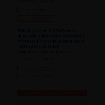
Voir l'abstract
Summary
Lire l'article
Ajouter à ma sélection
Efficacy of the VIRTUE male
quadratic sling in the treatment
of stress urinary incontinence: A
retrospective study
French Journal of Urology, 2019, 10, 29, 490-495
Voir l'abstract
Summary
Lire l'article
Ajouter à ma sélection
Numéro 10- Volume 29- pp. 465-524 (Septembre 2019)