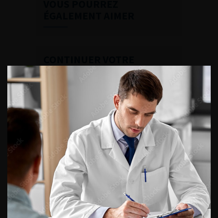
VOUS POURREZ
ÉGALEMENT AIMER
CONTINUER VOTRE
LECTURE
Numéro 1
Numéro 17
Numéro 16
Numéro 12
Numéro 11
Numéro 8-9
Numéro 7
Numéro 5
Numéro 3
Numéro 2