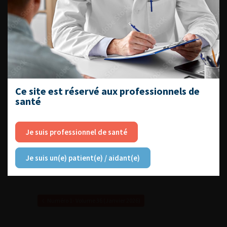
l’homme blesse médullaire : les
recommandations françaises
The French Journal of Urology, Volume , Issue 1, January
2026
Lire l'article
Ajouter à ma sélection
Ce site est réservé aux professionnels de
santé
Acknowledging our reviewers
The French Journal of Urology, Volume , Issue 1, January
2026
Je suis professionnel de santé
Lire l'article
Je suis un(e) patient(e) / aidant(e)
Ajouter à ma sélection
Numéro 1- Volume 36 (Janvier 2026)