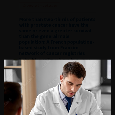
Ajouter à ma sélection
More than two-thirds of patients
with prostate cancer have the
same or even a greater survival
than the general male
population: A French population-
based study from Francim
network of cancer registries
The French Journal of Urology, Volume , Issue 1, January
2026
Lire l'article
Ajouter à ma sélection
Fertility preservation in men
with spinal cord injury: The 2025
French guidelines
Préservation de la fertilité chez