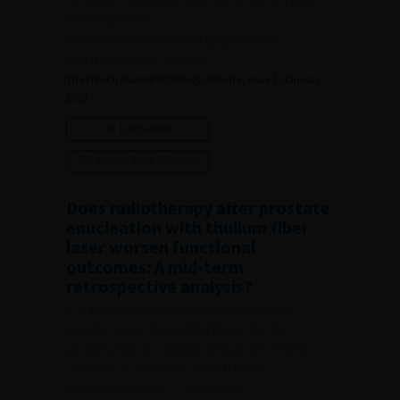
et examen
anatomopathologique des
tumeurs de vessie
The French Journal of Urology, Volume , Issue 1, January
2026
Lire l'article
Ajouter à ma sélection
Does radiotherapy after prostate
enucleation with thulium fiber
laser worsen functional
outcomes: A mid-term
retrospective analysis?
La radiothérapie de prostate
après une énucléation de la
prostate au laser thulium fibré
altère-t-elle les résultats
fonctionnels ? Analyse