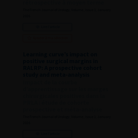
rétrospective à moyen terme
The French Journal of Urology, Volume , Issue 1, January
2026
Lire l'article
Ajouter à ma sélection
Learning curve’s impact on
positive surgical margins in
RALRP: A prospective cohort
study and meta-analysis
Impact de la courbe
d’apprentissage sur les marges
chirurgicales positives dans la
PRLA : étude de cohorte
prospective et méta-analyse
The French Journal of Urology, Volume , Issue 1, January
2026
Lire l'article