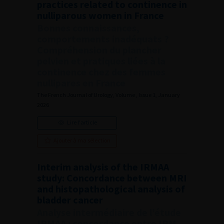
practices related to continence in
nulliparous women in France
Bonnes connaissances,
comportements inadéquats ?
Compréhension du plancher
pelvien et pratiques liées à la
continence chez des femmes
nullipares en France
The French Journal of Urology, Volume , Issue 1, January
2026
Lire l'article
Ajouter à ma sélection
Interim analysis of the IRMAA
study: Concordance between MRI
and histopathological analysis of
bladder cancer
Analyse intermédiaire de l’étude
IRMAA : concordance entre IRM