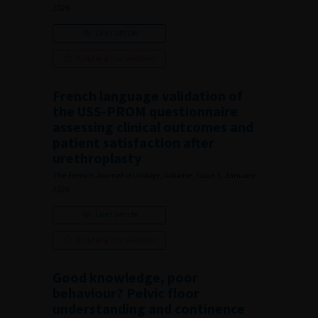
2026
Lire l'article
Ajouter à ma sélection
French language validation of
the USS-PROM questionnaire
assessing clinical outcomes and
patient satisfaction after
urethroplasty
The French Journal of Urology, Volume , Issue 1, January
2026
Lire l'article
Ajouter à ma sélection
Good knowledge, poor
behaviour? Pelvic floor
understanding and continence