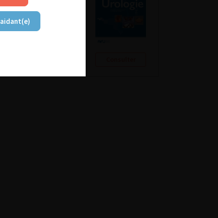
 aidant(e)
Consulter
Consulter