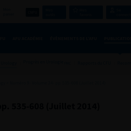
Mon
Mes
Mes
Se
CNPU
panier
outils
favoris
connect
AFU
AFU ACADÉMIE
ÉVÈNEMENTS DE L’AFU
PUBLICATIO
Progrès en Urologie
 Urology
Rapports du CFU
Recom
FMC
ogy
>
Numéro 9- Volume 24- pp. 535-608 (Juillet 2014)
p. 535-608 (Juillet 2014)