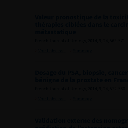
Valeur pronostique de la toxici
thérapies ciblées dans le carc
métastatique
French Journal of Urology, 2014, 9, 24, 563-571
Voir l'abstract
Summary
Dosage du PSA, biopsie, cance
bénigne de la prostate en Fran
French Journal of Urology, 2014, 9, 24, 572-580
Voir l'abstract
Summary
Validation externe des nomo
prédiction de l’extension extr