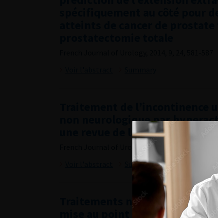
spécifiquement au côté pour d
atteints de cancer de prostate 
prostatectomie totale
French Journal of Urology, 2014, 9, 24, 581-587
Voir l'abstract
Summary
Traitement de l’incontinence u
non neurologique par hyperacti
une revue de la littérature du
French Journal of Urology, 2014, 9, 24, 588-594
Voir l'abstract
Summary
Traitements néoadjuvants préo
mise au point dans le cancer de