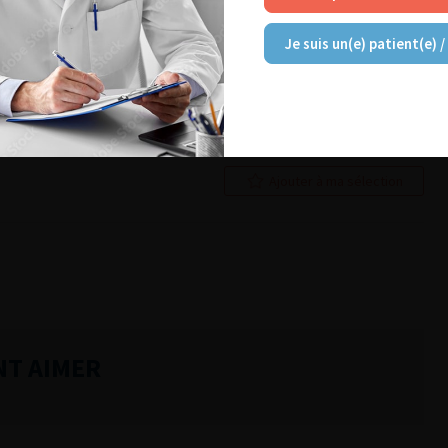
Ajouter à ma sélection
Je suis un(e) patient(e) /
Lire l'article
Ajouter à ma sélection
NT AIMER