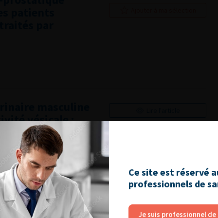
es patients
Ajouter à ma sélection
traités par
rinaire masculine
Lire l'article
vité vésicale :
 CTMH de l’AFU
Ajouter à ma sélection
Ce site est réservé 
professionnels de s
pératoires :
Lire l'article
 la prostate
Je suis professionnel de