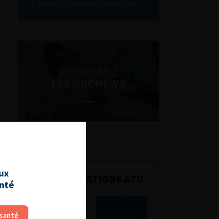
Découvrir toutes les formations
RETROUVEZ
LES URONEWS
aux
PUBLICATIONS AFU
anté
 santé