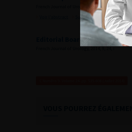
French Journal of Urology, 2014, 9, 24, 595-607
Voir l'abstract
Summary
Editorial Board
French Journal of Urology, 2014, 9, 24, i
Numéro 9- Volume 24- pp. 535-608 (Juillet 2014)
VOUS POURREZ ÉGALEME