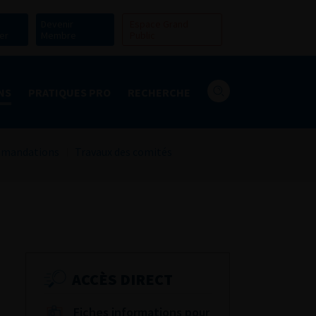
Devenir
Espace Grand
er
Membre
Public
NS
PRATIQUES PRO
RECHERCHE
mandations
Travaux des comités
ACCÈS DIRECT
Fiches informations pour