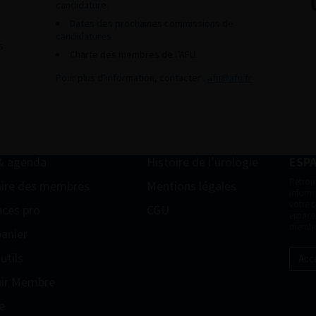
candidature.
Dates des prochaines commissions de
candidatures
s
Charte des membres de l’AFU.
Pour plus d’information, contacter :
afu@afu.fr
& agenda
Histoire de l’urologie
ESP
Retrou
ire des membres
Mentions légales
informa
votre 
ces pro
CGU
espace
membr
anier
utils
Acc
ir Membre
e