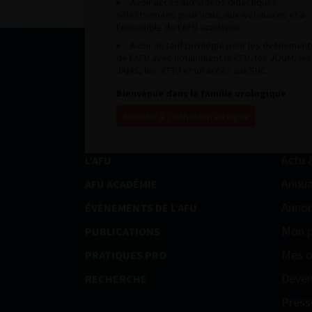
Avoir accès aux vidéos didactiques
sélectionnées pour vous, aux webinaires et à
l’ensemble de l’AFU académie.
Avoir un tarif privilégié pour les évènement
de l’AFU avec notamment le CFU, les JOUM, les
JAMS, les JITTU et un accès aux SUC.
Bienvenue dans la famille urologique
Accéder à l’adhésion en ligne
Actu 
L’AFU
Annua
AFU ACADÉMIE
Annon
ÉVÈNEMENTS DE L’AFU
Mon p
PUBLICATIONS
Mes o
PRATIQUES PRO
Deven
RECHERCHE
Press