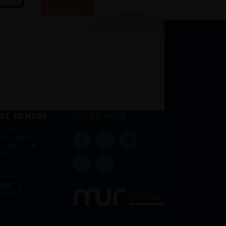
En savoir plus
ACE MEMBRE
SUIVEZ-NOUS
vez toutes les
tions relatives à
compte sur cet
 réservé aux
es.
éder