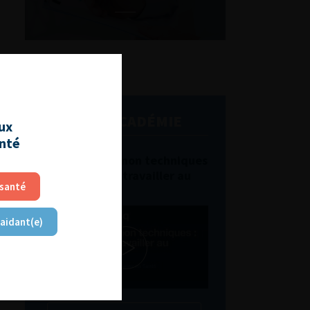
L'AFU ACADÉMIE
aux
anté
Compétences non techniques
: comment les travailler au
 santé
quotidien ?
 aidant(e)