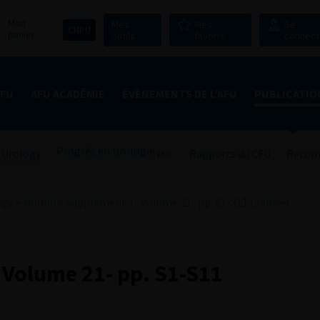
Mon
Mes
Mes
Se
CNPU
panier
outils
favoris
connect
AFU
AFU ACADÉMIE
ÉVÈNEMENTS DE L’AFU
PUBLICATIO
Progrès en Urologie
 Urology
Rapports du CFU
Recom
FMC
ogy
>
Numéro Supplément 1- Volume 21- pp. S1-S11 (Janvier
Volume 21- pp. S1-S11