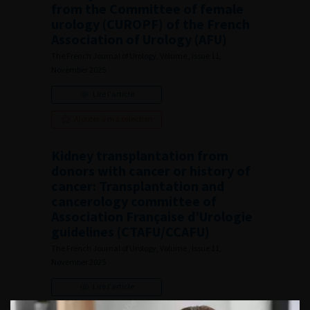
from the Committee of female
urology (CUROPF) of the French
Association of Urology (AFU)
The French Journal of Urology, Volume , Issue 11,
November 2025
Lire l'article
Ajouter à ma sélection
Kidney transplantation from
donors with cancer or history of
cancer: Transplantation and
cancerology committee of
Association Française d’Urologie
guidelines (CTAFU/CCAFU)
The French Journal of Urology, Volume , Issue 11,
November 2025
Lire l'article