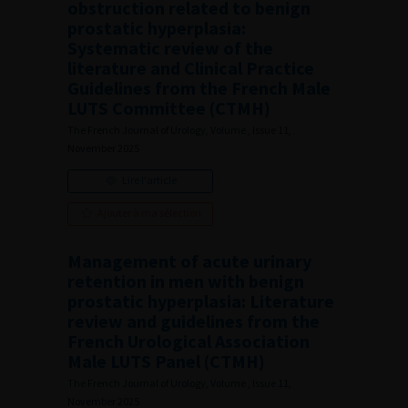
obstruction related to benign
prostatic hyperplasia:
Systematic review of the
literature and Clinical Practice
Guidelines from the French Male
LUTS Committee (CTMH)
The French Journal of Urology, Volume , Issue 11,
November 2025
Lire l'article
Ajouter à ma sélection
Management of acute urinary
retention in men with benign
prostatic hyperplasia: Literature
review and guidelines from the
French Urological Association
Male LUTS Panel (CTMH)
The French Journal of Urology, Volume , Issue 11,
November 2025