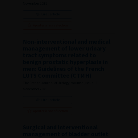
November 2025
Lire l'article
Ajouter à ma sélection
Non-interventional and medical
management of lower urinary
tract symptoms related to
benign prostatic hyperplasia in
men: Guidelines of the French
LUTS Committee (CTMH)
The French Journal of Urology, Volume , Issue 11,
November 2025
Lire l'article
Ajouter à ma sélection
Surgical and interventional
management of bladder outlet