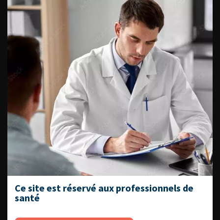
Ajouter à ma sélection
Allograft nephrectomy:
Indications and surgical
techniques. Association
Française d’Urologie and Société
Francophone de Transplantation
guidelines
The French Journal of Urology, Volume , Issue 11,
November 2025
Lire l'article
Ajouter à ma sélection
Numéro 11- Volume 35 (Novembre 2025)
Ce site est réservé aux professionnels de
santé
ACCÈS DIRECT