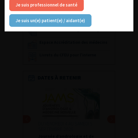
Fiches informations pour vos
Je suis professionnel de santé
patients
Dernières recommandations
Je suis un(e) patient(e) / aidant(e)
Référentiel du Collège d’Urologie
Espace Accréditation des médecins
Livrets du CFEU pour l'interne
DATES À RETENIR
DU VENDREDI 4 AU SAMEDI 5
SEPTEMBRE 2026
Journée d’andrologie et de