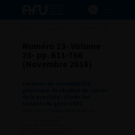
Accueil
>
Publications
>
French Journal of Urology
>
Numéro 13- Volume 28- pp. 611-766 (Novembre 2018)
Numéro 13- Volume
28- pp. 611-766
(Novembre 2018)
Facteurs de susceptibilité
génétique de récidive du cancer
de la prostate : étude des
variants du gène DARC
French Journal of Urology, 2018, 13, 28, 611-612
Lire l'article
Ajouter à ma sélection