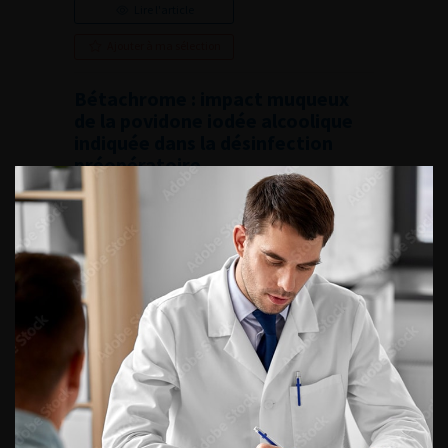
Lire l'article
Ajouter à ma sélection
Bétachrome : impact muqueux
de la povidone iodée alcoolique
indiquée dans la désinfection
préopératoire
French Journal of Urology, 2018, 13, 28, 633-634
Lire l'article
Ajouter à ma sélection
Comparaison de l’urétroplastie
par muqueuse buccale et par
lambeau vaginal pour sténose
urétrale chez la femme
French Journal of Urology, 2018, 13, 28, 621
Lire l'article