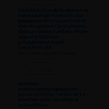
Caractérisation de la réponse au
traitement par nivolumab plus
ipilimumab (N+I) ou sunitinib (S)
chez des patients (pts) atteints
d’un carcinome à cellules rénales
avancé (CCRa) non
préalablement traité :
CheckMate 214
French Journal of Urology, 2018, 13, 28, 624-625
Lire l'article
Ajouter à ma sélection
Résultats
anatomopathologiques des
prostatectomies totales de 2 e
intention après surveillance
active initiale