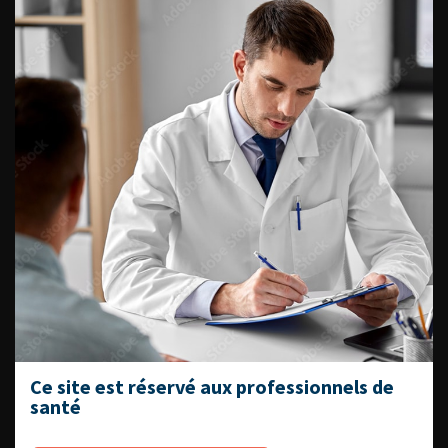
Numéro 10
Numéro 8-9
Numéro 7
Numéro 5
Numéro 3
Numéro 2
Numéro 15
Numéro 14
Numéro 13
Numéro 6
Numéro 4
Numéro 1HS
Numéro Supplément 1
Ce site est réservé aux professionnels de
santé
ACCÈS DIRECT