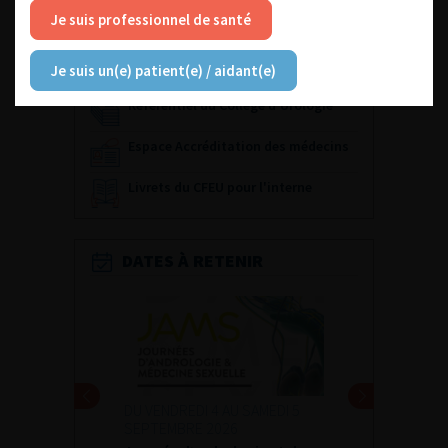
Fiches informations pour vos
Je suis professionnel de santé
patients
Dernières recommandations
Je suis un(e) patient(e) / aidant(e)
Référentiel du Collège d’Urologie
Espace Accréditation des médecins
Livrets du CFEU pour l'interne
DATES À RETENIR
DU VENDREDI 4 AU SAMEDI 5
SEPTEMBRE 2026