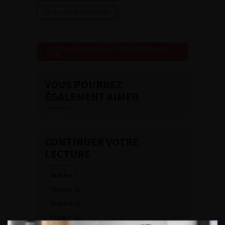
Ajouter à ma sélection
Numéro 17- Volume 29- pp. 1007-1054 (Décembre
2019)
VOUS POURREZ
ÉGALEMENT AIMER
CONTINUER VOTRE
LECTURE
Numéro 1
Numéro 16
Numéro 12
Numéro 11