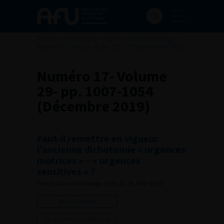
Accueil
>
Publications
>
French Journal of Urology
>
Numéro 17- Volume 29- pp. 1007-1054 (Décembre 2019)
Numéro 17- Volume
29- pp. 1007-1054
(Décembre 2019)
Faut-il remettre en vigueur
l’ancienne dichotomie « urgences
motrices » – « urgences
sensitives » ?
French Journal of Urology, 2019, 17, 29, 1007-1010
Lire l'article
Ajouter à ma sélection