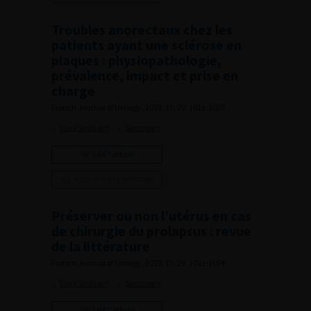
Troubles anorectaux chez les
patients ayant une sclérose en
plaques : physiopathologie,
prévalence, impact et prise en
charge
French Journal of Urology, 2019, 17, 29, 1011-1020
Voir l'abstract
Summary
Lire l'article
Ajouter à ma sélection
Préserver ou non l’utérus en cas
de chirurgie du prolapsus : revue
de la littérature
French Journal of Urology, 2019, 17, 29, 1021-1034
Voir l'abstract
Summary
Lire l'article