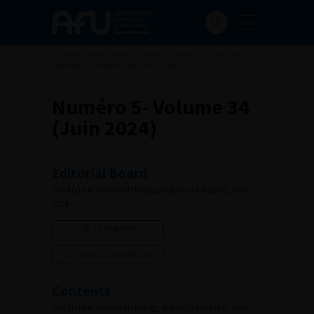
Accueil
>
Publications
>
French Journal of Urology
>
Numéro 5- Volume 34 (Juin 2024)
Numéro 5- Volume 34
(Juin 2024)
Editorial Board
The French Journal of Urology, Volume 34, Issue 5, June
2024
Lire l'article
Ajouter à ma sélection
Contents
The French Journal of Urology, Volume 34, Issue 5, June