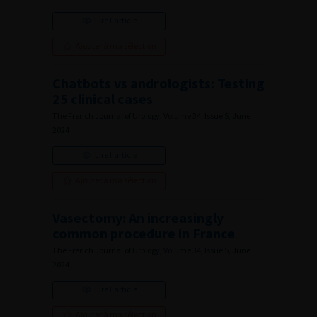
Lire l'article
Ajouter à ma sélection
Chatbots vs andrologists: Testing
25 clinical cases
The French Journal of Urology, Volume 34, Issue 5, June
2024
Lire l'article
Ajouter à ma sélection
Vasectomy: An increasingly
common procedure in France
The French Journal of Urology, Volume 34, Issue 5, June
2024
Lire l'article
Ajouter à ma sélection