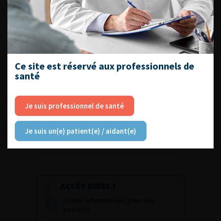
Numéro 1
Numéro 3
Numéro 4
Numéro
Numéro 6
Ce site est réservé aux professionnels de
santé
Numéro 9
Numéro 10
Numéro 13
Je suis professionnel de santé
Numéro 12
Numéro 11
Je suis un(e) patient(e) / aidant(e)
Numéro 14
ACCÈS DIRECT
Fiches informations pour vos
patients