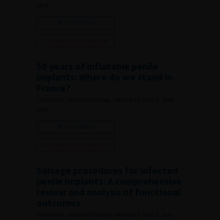
2024
Lire l'article
Ajouter à ma sélection
50 years of inflatable penile
implants: Where do we stand in
France?
The French Journal of Urology, Volume 34, Issue 5, June
2024
Lire l'article
Ajouter à ma sélection
Salvage procedures for infected
penile implants: A comprehensive
review and analysis of functional
outcomes
The French Journal of Urology, Volume 34, Issue 5, June