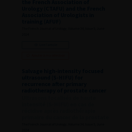
the French Association of
Urology (CTAFU) and the French
Association of Urologists in
training (AFUF)
The French Journal of Urology, Volume 34, Issue 5, June
2024
Lire l'article
Ajouter à ma sélection
Salvage high-intensity focused
ultrasound (S-HIFU) for
recurrence after primary
radiotherapy of prostate cancer
Ultrasons focalisés de haute
intensité (S-HIFU) en cas de
récidive après radiothérapie
primaire du cancer de la prostate
The French Journal of Urology, Volume 34, Issue 5, June
2024