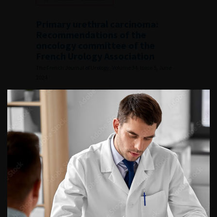
Primary urethral carcinoma:
Recommendations of the
oncology committee of the
French Urology Association
The French Journal of Urology, Volume 34, Issue 5, June
2024
Lire l'article
Ajouter à ma sélection
Numéro 5- Volume 34 (Juin 2024)
CONTINUER VOTRE
LECTURE
Numéro 2