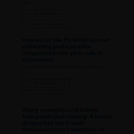
2024
Lire l'article
Ajouter à ma sélection
Interest of the POSPOM score in
estimating postoperative
complication risk after radical
cystectomy
The French Journal of Urology, Volume 34, Issue 5, June
2024
Lire l'article
Ajouter à ma sélection
Young urologists and kidney
transplantation training: A survey
designed by the French
Transplantation Committee of