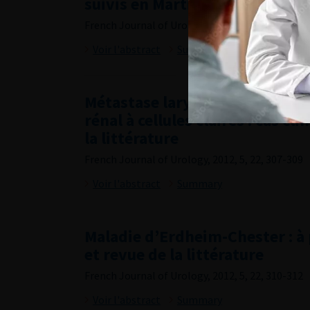
suivis en Martinique
French Journal of Urology, 2012, 5, 22, 301-306
Voir l'abstract
Summary
Métastase laryngée unique d’
rénal à cellules claires : cas cl
la littérature
French Journal of Urology, 2012, 5, 22, 307-309
Voir l'abstract
Summary
Maladie d’Erdheim-Chester : à
et revue de la littérature
French Journal of Urology, 2012, 5, 22, 310-312
Voir l'abstract
Summary