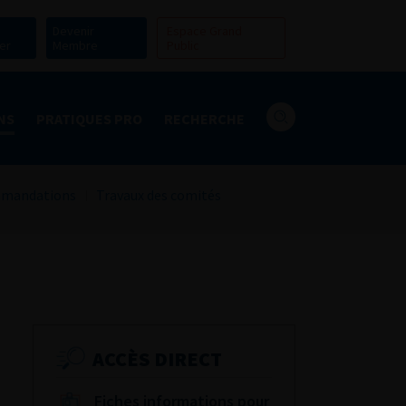
Devenir
Espace Grand
er
Membre
Public
NS
PRATIQUES PRO
RECHERCHE
mandations
Travaux des comités
ACCÈS DIRECT
Fiches informations pour