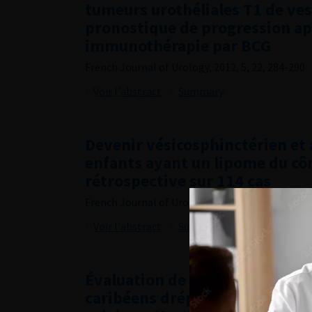
tumeurs urothéliales T1 de vess
pronostique de progression ap
immunothérapie par BCG
French Journal of Urology, 2012, 5, 22, 284-290
Voir l'abstract
Summary
Devenir vésicosphinctérien et 
enfants ayant un lipome du cô
rétrospective sur 114 cas
French Journal of Urology, 2012, 5, 22, 291-300
Voir l'abstract
Summary
Évaluation de la sexualité chez
caribéens drépanocytaires ho