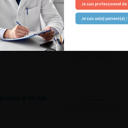
Ajouter à ma sélection
Je suis professionnel de
Je suis un(e) patient(e) /
un carcinome
Lire l'article
inique et revue de
Ajouter à ma sélection
 propos d’un cas
Lire l'article
Ajouter à ma sélection