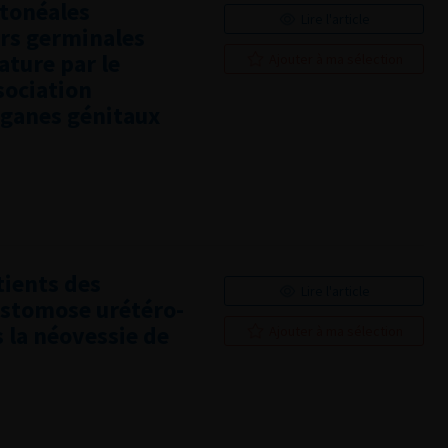
tonéales
Lire l'article
rs germinales
rature par le
Ajouter à ma sélection
sociation
rganes génitaux
tients des
Lire l'article
astomose urétéro-
 la néovessie de
Ajouter à ma sélection