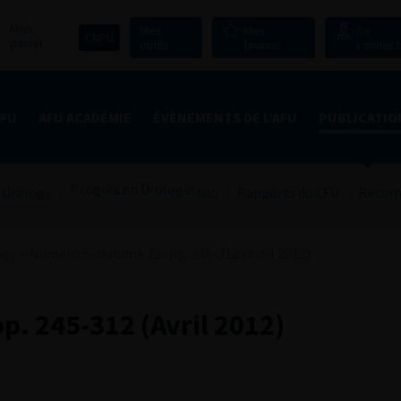
Mon
Mes
Mes
Se
CNPU
panier
outils
favoris
connect
AFU
AFU ACADÉMIE
ÉVÈNEMENTS DE L’AFU
PUBLICATIO
Progrès en Urologie
 Urology
Rapports du CFU
Recom
FMC
ogy
>
Numéro 5- Volume 22- pp. 245-312 (Avril 2012)
p. 245-312 (Avril 2012)