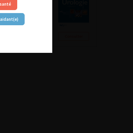
 santé
 aidant(e)
Consulter
Consulter