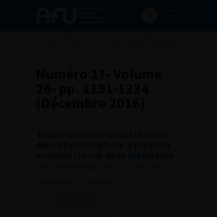
Accueil
>
Publications
>
French Journal of Urology
>
Numéro 17- Volume 26- pp. 1191-1234 (Décembre 2016)
Numéro 17- Volume
26- pp. 1191-1234
(Décembre 2016)
Troubles vésico-sphinctériens
dans l’hydrocéphalie à pression
normale : revue de la littérature
French Journal of Urology, 2016, 17, 26, 1191-1199
Voir l'abstract
Summary
Lire l'article
Ajouter à ma sélection