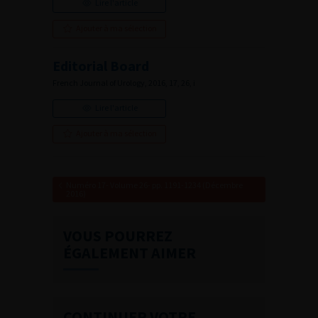
Lire l'article
Ajouter à ma sélection
Editorial Board
French Journal of Urology, 2016, 17, 26, i
Lire l'article
Ajouter à ma sélection
Numéro 17- Volume 26- pp. 1191-1234 (Décembre
2016)
VOUS POURREZ
ÉGALEMENT AIMER
CONTINUER VOTRE