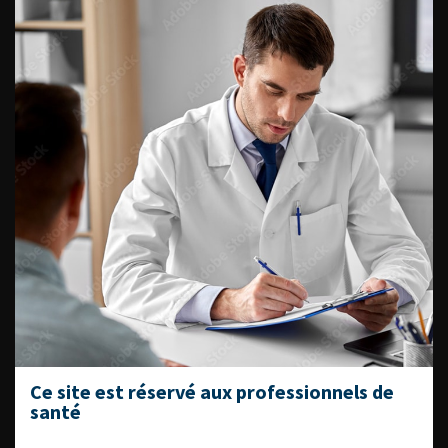
Fiches informations pour vos
patients
Dernières recommandations
Référentiel du Collège d’Urologie
Espace Accréditation des médecins
Livrets du CFEU pour l'interne
DATES À RETENIR
Ce site est réservé aux professionnels de
santé
DU VENDREDI 4 AU SAMEDI 5
SEPTEMBRE 2026