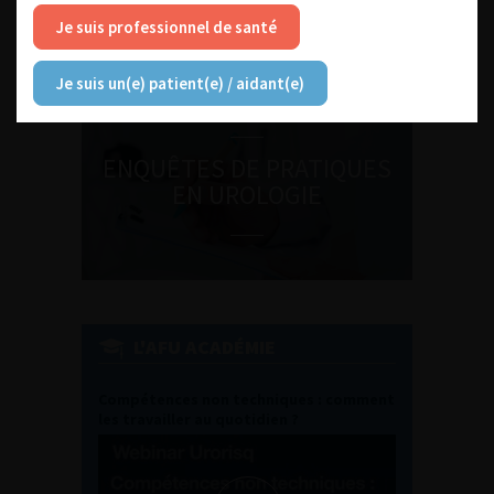
Journée d’andrologie et de
Je suis professionnel de santé
médecine sexuelle 2026
Je suis un(e) patient(e) / aidant(e)
ENQUÊTES DE PRATIQUES
EN UROLOGIE
L'AFU ACADÉMIE
Compétences non techniques : comment
les travailler au quotidien ?