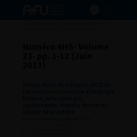
Accueil
>
Publications
>
French Journal of Urology
>
Numéro 4HS- Volume 23- pp. 1-12 (Juin 2013)
Numéro 4HS- Volume
23- pp. 1-12 (Juin
2013)
Points forts du Congrès 2012 de
l’Association Française d’Urologie
lithiase, infectiologie,
cystectomie, tumeur du rein et
cancer de prostate
French Journal of Urology, 2013, 4HS, 23, 1-6
Lire l'article