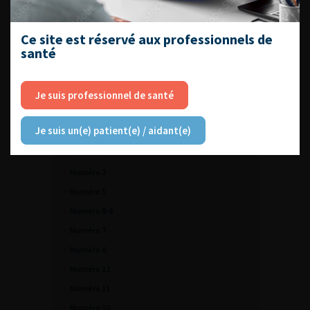
VOUS POURREZ
ÉGALEMENT AIMER
Ce site est réservé aux professionnels de
santé
CONTINUER VOTRE
Je suis professionnel de santé
LECTURE
Je suis un(e) patient(e) / aidant(e)
Numéro 4
Numéro 3
Numéro 2
Numéro 5
Numéro 8-9
Numéro 7
Numéro 6
Numéro 12
Numéro 11
Numéro 10