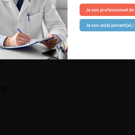
Je suis professionnel de
19)
Je suis un(e) patient(e) /
NT AIMER
RE