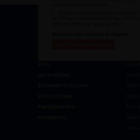
l’ensemble de l’AFU académie.
Avoir un tarif privilégié pour les évènement
de l’AFU avec notamment le CFU, les JOUM, les
JAMS, les JITTU et un accès aux SUC.
Bienvenue dans la famille urologique
Accéder à l’adhésion en ligne
Actu 
L’AFU
Annua
AFU ACADÉMIE
Annon
ÉVÈNEMENTS DE L’AFU
Mon p
PUBLICATIONS
Mes o
PRATIQUES PRO
Deven
RECHERCHE
Press