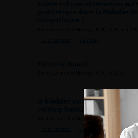
Existe-t-il une obstruction aut
prostatique dans la Maladie d
Idiopathique ?
French Journal of Urology, 2019, 11, 29, 579-585
Voir l'abstract
Summary
Editorial Board
French Journal of Urology, 2019, 11, 29, i
Is bladder voiding efficiency u
voiding function in women old
French Journal of Urology, 2019, 11, 29, 567-571
Voir l'abstract
Summary