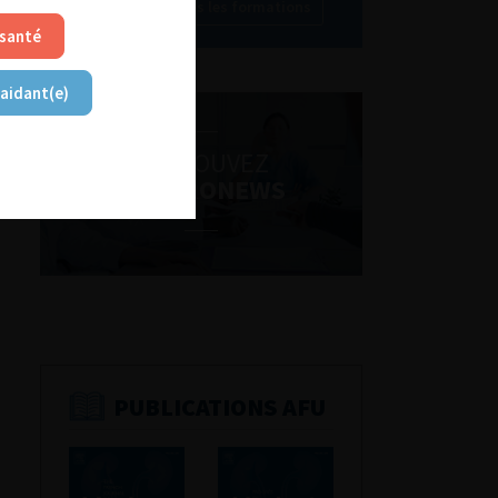
Découvrir toutes les formations
 santé
 aidant(e)
RETROUVEZ
LES URONEWS
PUBLICATIONS AFU