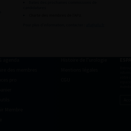
Dates des prochaines commissions de
candidatures
s
Charte des membres de l’AFU.
Pour plus d’information, contacter :
afu@afu.fr
& agenda
Histoire de l’urologie
ESP
Retrou
ire des membres
Mentions légales
informa
votre 
ces pro
CGU
espace
membr
anier
utils
Acc
ir Membre
e