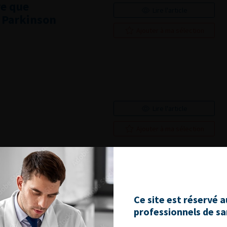
re que
Lire l'article
e Parkinson
Ajouter à ma sélection
Lire l'article
Ajouter à ma sélection
seful to evaluate
Lire l'article
er than 65 years?
Ajouter à ma sélection
Ce site est réservé 
professionnels de s