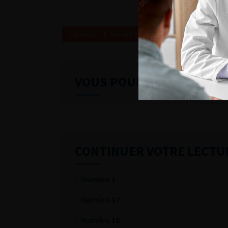
Numéro 11- Volume 29- pp. 525-586 (Septembre 20
VOUS POURREZ ÉGALEME
CONTINUER VOTRE LECTU
Numéro 1
Numéro 17
Numéro 16