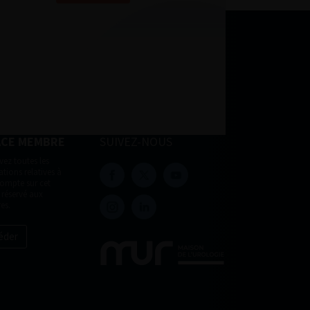
ACE MEMBRE
SUIVEZ-NOUS
vez toutes les
tions relatives à
compte sur cet
 réservé aux
es.
éder