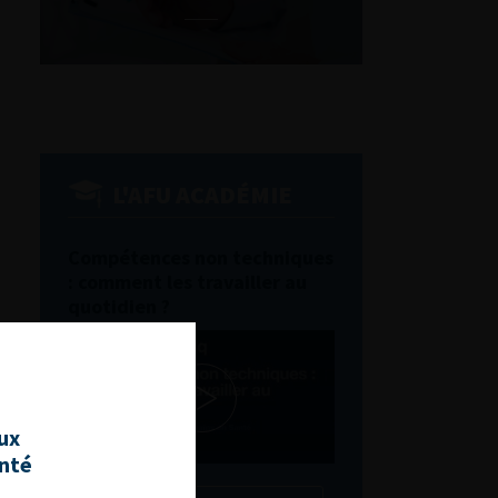
L'AFU ACADÉMIE
Compétences non techniques
: comment les travailler au
quotidien ?
aux
anté