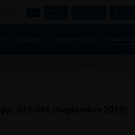
Mon
Mes
Mes
Se
CNPU
panier
outils
favoris
connect
AFU
AFU ACADÉMIE
ÉVÈNEMENTS DE L’AFU
PUBLICATIO
Progrès en Urologie
 Urology
Rapports du CFU
Recom
FMC
ogy
>
Numéro 11- Volume 29- pp. 525-586 (Septembre 2019)
 pp. 525-586 (Septembre 2019)