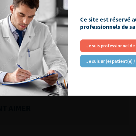
167]
Ce site est réservé 
professionnels de s
Lire l'article
Je suis professionnel de
Ajouter à ma sélection
Je suis un(e) patient(e) /
NT AIMER