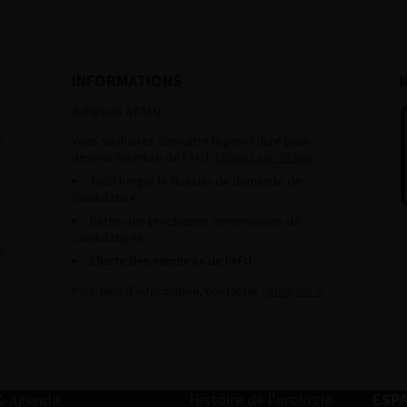
INFORMATIONS
Adhésion à l’AFU :
s
Vous souhaitez connaître la procédure pour
devenir membre de l’AFU,
cliquez sur ce lien
Télécharger le dossier de demande de
candidature.
Dates des prochaines commissions de
candidatures
s
Charte des membres de l’AFU.
Pour plus d’information, contacter :
afu@afu.fr
& agenda
Histoire de l’urologie
ESP