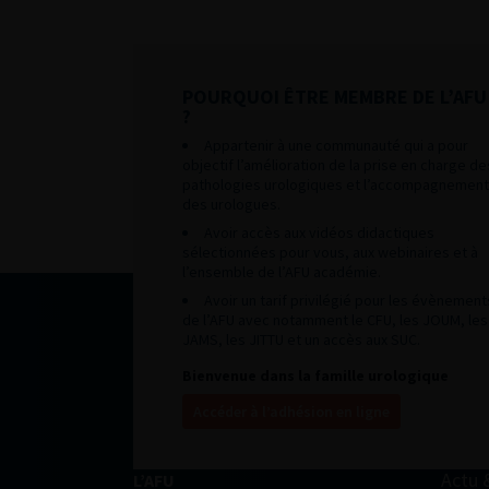
POURQUOI ÊTRE MEMBRE DE L’AFU
?
Appartenir à une communauté qui a pour
objectif l’amélioration de la prise en charge de
pathologies urologiques et l’accompagnement
des urologues.
Avoir accès aux vidéos didactiques
sélectionnées pour vous, aux webinaires et à
l’ensemble de l’AFU académie.
Avoir un tarif privilégié pour les évènement
de l’AFU avec notamment le CFU, les JOUM, les
JAMS, les JITTU et un accès aux SUC.
Bienvenue dans la famille urologique
Accéder à l’adhésion en ligne
Actu 
L’AFU