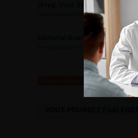
[Prog. Urol. 26 (3) (2016) 159–
French Journal of Urology, 2016, 8, 26, 484
Editorial Board
French Journal of Urology, 2016, 8, 26, i
Numéro 8- Volume 26- pp. 435-484 (Juin 2016)
VOUS POURREZ ÉGALEME