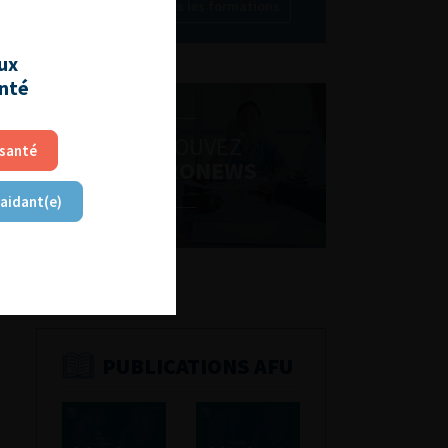
Découvrir toutes les formations
aux
anté
RETROUVEZ
 santé
LES URONEWS
 aidant(e)
PUBLICATIONS AFU