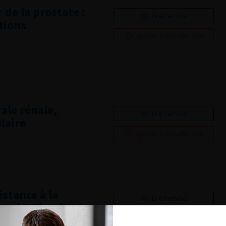
de la prostate :
Lire l'article
tions
Ajouter à ma sélection
ale rénale,
Lire l'article
ulaire
Ajouter à ma sélection
stance à la
Lire l'article
morale stimule
 androgènes »
Ajouter à ma sélection