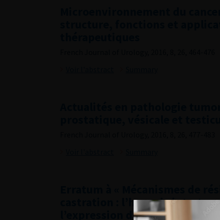
Microenvironnement du cancer 
structure, fonctions et applica
thérapeutiques
French Journal of Urology, 2016, 8, 26, 464-476
Voir l'abstract
Summary
Actualités en pathologie tumor
prostatique, vésicale et testic
French Journal of Urology, 2016, 8, 26, 477-483
Voir l'abstract
Summary
Erratum à « Mécanismes de rési
castration : l’hypoxie intratu
l’expression du récepteur aux