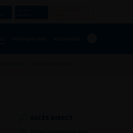
Devenir
Espace Grand
er
Membre
Public
NS
PRATIQUES PRO
RECHERCHE
mandations
Travaux des comités
ACCÈS DIRECT
Fiches informations pour