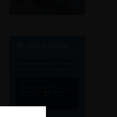
L'AFU ACADÉMIE
Compétences non techniques
: comment les travailler au
quotidien ?