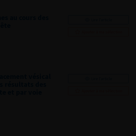
es au cours des
Lire l'article
uête
Ajouter à ma sélection
acement vésical
Lire l'article
s résultats des
te et par voie
Ajouter à ma sélection