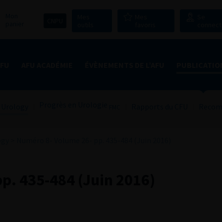
Mon
Mes
Mes
Se
CNPU
panier
outils
favoris
connect
AFU
AFU ACADÉMIE
ÉVÈNEMENTS DE L’AFU
PUBLICATIO
Progrès en Urologie
 Urology
Rapports du CFU
Recom
FMC
ogy
>
Numéro 8- Volume 26- pp. 435-484 (Juin 2016)
p. 435-484 (Juin 2016)