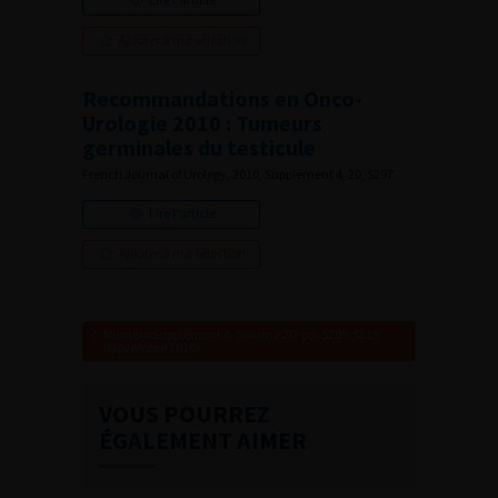
Ajouter à ma sélection
Recommandations en Onco-
Urologie 2010 : Tumeurs
germinales du testicule
French Journal of Urology, 2010, Supplément 4, 20, S297
Lire l'article
Ajouter à ma sélection
Numéro Supplément 4- Volume 20- pp. S205-S339
(Novembre 2010)
VOUS POURREZ
ÉGALEMENT AIMER