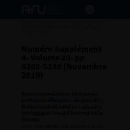
Accueil
>
Publications
>
French Journal of Urology
>
Numéro Supplément 4- Volume 20- pp. S205-S339
(Novembre 2010)
Numéro Supplément
4- Volume 20- pp.
S205-S339 (Novembre
2010)
Recommandations de bonnes
pratiques cliniques : diagnostic,
traitement et suivi des cancers
urologiques chez l’homme et la
femme
French Journal of Urology, 2010, Supplément 4, 20, S205