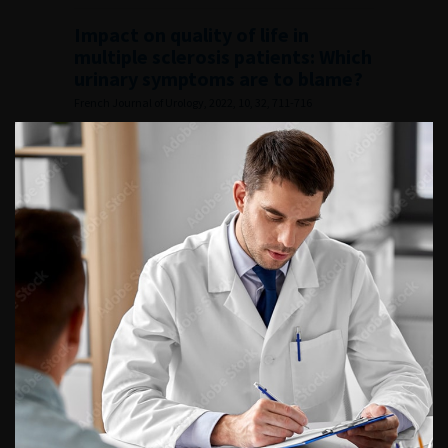
Impact on quality of life in
multiple sclerosis patients: Which
urinary symptoms are to blame?
French Journal of Urology, 2022, 10, 32, 711-716
Voir l'abstract
Summary
Lire l'article
Ajouter à ma sélection
Feasibility of EXIME® temporary
prosthesis placement and
removal in men with acute or
chronic urinary retention after
failure or inability to
selfcatheterize
French Journal of Urology, 2022, 10, 32, 717-725
Voir l'abstract
Summary