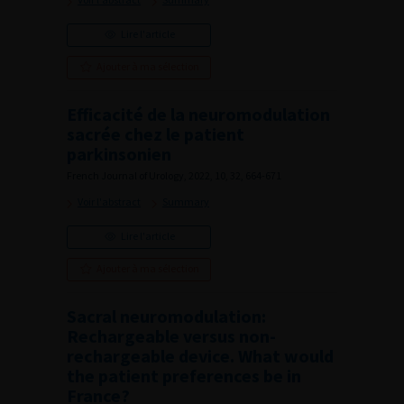
Lire l'article
Ajouter à ma sélection
Efficacité de la neuromodulation
sacrée chez le patient
parkinsonien
French Journal of Urology, 2022, 10, 32, 664-671
Voir l'abstract
Summary
Lire l'article
Ajouter à ma sélection
Sacral neuromodulation:
Rechargeable versus non-
rechargeable device. What would
the patient preferences be in
France?