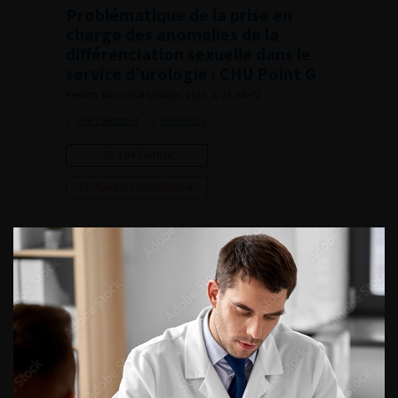
Problématique de la prise en
charge des anomalies de la
différenciation sexuelle dans le
service d’urologie : CHU Point G
French Journal of Urology, 2013, 1, 23, 66-72
Voir l'abstract
Summary
Lire l'article
Ajouter à ma sélection
Localisation iléale d’un
carcinome à cellules rénales
révélée par une invagination iléo-
cæcale
French Journal of Urology, 2013, 1, 23, 73-75
Voir l'abstract
Summary
Lire l'article