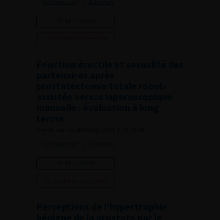
Voir l'abstract
Summary
Lire l'article
Ajouter à ma sélection
Fonction érectile et sexualité des
partenaires après
prostatectomie totale robot-
assistée versus laparoscopique
manuelle : évaluation à long
terme
French Journal of Urology, 2013, 1, 23, 42-49
Voir l'abstract
Summary
Lire l'article
Ajouter à ma sélection
Perceptions de l’hypertrophie
bénigne de la prostate par le