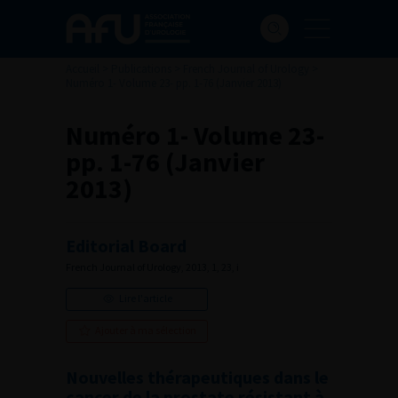
Accueil
>
Publications
>
French Journal of Urology
>
Numéro 1- Volume 23- pp. 1-76 (Janvier 2013)
Numéro 1- Volume 23-
pp. 1-76 (Janvier
2013)
Editorial Board
French Journal of Urology, 2013, 1, 23, i
Lire l'article
Ajouter à ma sélection
Nouvelles thérapeutiques dans le
cancer de la prostate résistant à