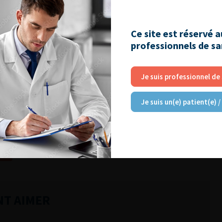
Ajouter à ma sélection
Ce site est réservé 
professionnels de s
a, diagnosis and
Lire l'article
Je suis professionnel de
Ajouter à ma sélection
Je suis un(e) patient(e) /
18)
NT AIMER