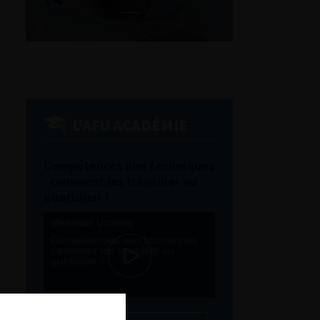
L'AFU ACADÉMIE
Compétences non techniques
: comment les travailler au
quotidien ?