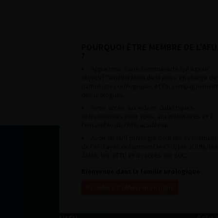
POURQUOI ÊTRE MEMBRE DE L’AFU
?
Appartenir à une communauté qui a pour
objectif l’amélioration de la prise en charge de
pathologies urologiques et l’accompagnement
des urologues.
Avoir accès aux vidéos didactiques
sélectionnées pour vous, aux webinaires et à
l’ensemble de l’AFU académie.
Avoir un tarif privilégié pour les évènement
de l’AFU avec notamment le CFU, les JOUM, les
JAMS, les JITTU et un accès aux SUC.
Bienvenue dans la famille urologique
Accéder à l’adhésion en ligne
Actu 