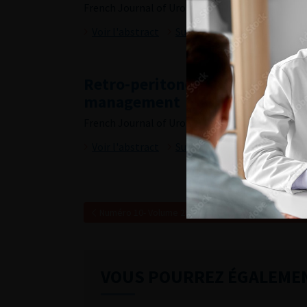
French Journal of Urology, 2018, 10, 28, 482-487
Voir l'abstract
Summary
Retro-peritoneal paragangliom
management
French Journal of Urology, 2018, 10, 28, 488-494
Voir l'abstract
Summary
Numéro 10- Volume 28- pp. 461-514 (Septembre 20
VOUS POURREZ ÉGALEME