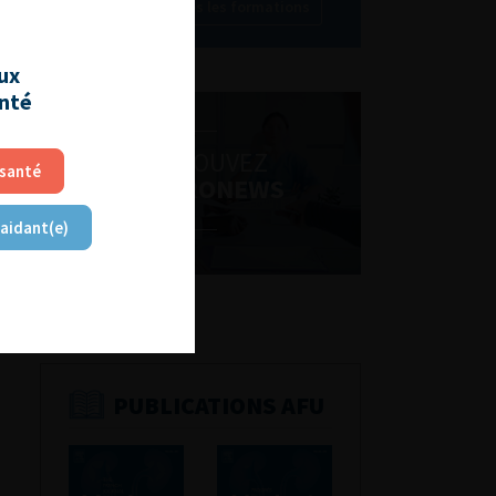
Découvrir toutes les formations
aux
anté
RETROUVEZ
 santé
LES URONEWS
 aidant(e)
PUBLICATIONS AFU