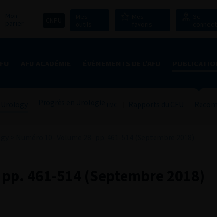
Mon
Mes
Mes
Se
CNPU
panier
outils
favoris
connect
AFU
AFU ACADÉMIE
ÉVÈNEMENTS DE L’AFU
PUBLICATIO
Progrès en Urologie
 Urology
Rapports du CFU
Recom
FMC
ogy
>
Numéro 10- Volume 28- pp. 461-514 (Septembre 2018)
 pp. 461-514 (Septembre 2018)