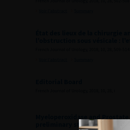
French Journal of Urology, 2018, 10, 28, 502-508
Voir l'abstract
Summary
État des lieux de la chirurgie 
l’obstruction sous vésicale : l’e
French Journal of Urology, 2018, 10, 28, 509-514
Voir l'abstract
Summary
Editorial Board
French Journal of Urology, 2018, 10, 28, i
Myeloperoxidase and Prostate
preliminary study