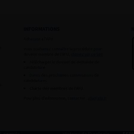
INFORMATIONS
Adhésion à l’AFU :
s
Vous souhaitez connaître la procédure pour
devenir membre de l’AFU,
cliquez sur ce lien
Télécharger le dossier de demande de
candidature.
Dates des prochaines commissions de
candidatures
s
Charte des membres de l’AFU.
Pour plus d’information, contacter :
afu@afu.fr
& agenda
Histoire de l’urologie
ESP