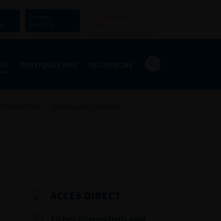
Devenir
Espace Grand
er
Membre
Public
NS
PRATIQUES PRO
RECHERCHE
mandations
Travaux des comités
ACCÈS DIRECT
Fiches informations pour