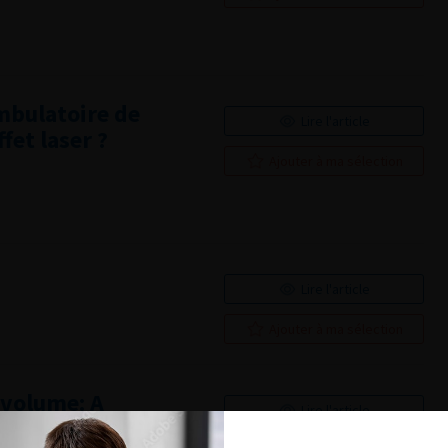
ambulatoire de
Lire l'article
ffet laser ?
Ajouter à ma sélection
Lire l'article
Ajouter à ma sélection
 volume: A
Lire l'article