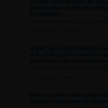
Le delai entre biopsies de pros
prostatectomie radicale influen
de recidive ?
French Journal of Urology, 2018, 10, 28, 475-481
Voir l'abstract
Summary
Impact de la chimiothérapie n
la morbidité péri-opératoire d
pour tumeur de vessie infiltra
French Journal of Urology, 2018, 10, 28, 495-501
Voir l'abstract
Summary
Démonstration neurophysiolog
périnéo-vésico-sensitif inhibi