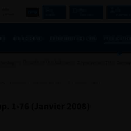
Mon
Mes
Mes
Se
CNPU
panier
outils
favoris
connect
AFU
AFU ACADÉMIE
ÉVÈNEMENTS DE L’AFU
PUBLICATIO
Progrès en Urologie
 Urology
Rapports du CFU
Recom
FMC
ogy
>
Numéro 1- Volume 18- pp. 1-76 (Janvier 2008)
p. 1-76 (Janvier 2008)