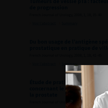
Tumeurs de vessie pTa : facteur
de progression
French Journal of Urology, 2008, 1, 18, 35-40
Voir l'abstract
Summary
Du bon usage de l’antigène spé
prostatique en pratique de vill
French Journal of Urology, 2008, 1, 18, 41-45
Voir l'abstract
Summary
Étude de pratique des médecin
concernant le dépistage indivi
la prostate
French Journal of Urology, 2008, 1, 18, 46-52