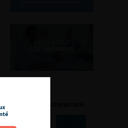
Découvrir toutes les formations
RETROUVEZ
LES URONEWS
PUBLICATIONS AFU
aux
anté