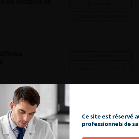
s de récidive et
Lire l'article
Ajouter à ma sélection
cifique
Lire l'article
e
Ajouter à ma sélection
s généralistes
Lire l'article
duel du cancer de
Ce site est réservé 
Ajouter à ma sélection
professionnels de s