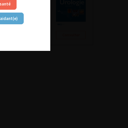
 santé
 aidant(e)
Consulter
Consulter