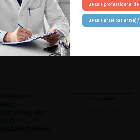
Je suis professionnel de
Je suis un(e) patient(e) /
es variations
Lire l'article
ers de la prostate
ais entre 1998 et
Ajouter à ma sélection
pubiennes,
Lire l'article
tées :
ératoires, des
Ajouter à ma sélection
es et
prostatectomies