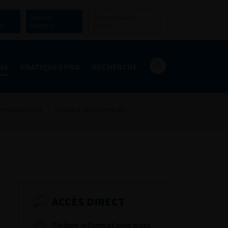
Devenir
Espace Grand
er
Membre
Public
NS
PRATIQUES PRO
RECHERCHE
mandations
Travaux des comités
ACCÈS DIRECT
Fiches informations pour