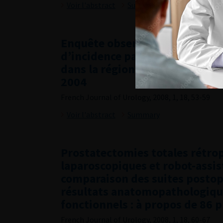
Voir l'abstract
Summary
Enquête observationnelle sur l
d’incidence par stade des canc
dans la région Nord-Pas-de-Cal
2004
French Journal of Urology, 2008, 1, 18, 53-59
Voir l'abstract
Summary
Prostatectomies totales rétro
laparoscopiques et robot-assis
comparaison des suites postop
résultats anatomopathologiqu
fonctionnels : à propos de 86 
French Journal of Urology, 2008, 1, 18, 60-67