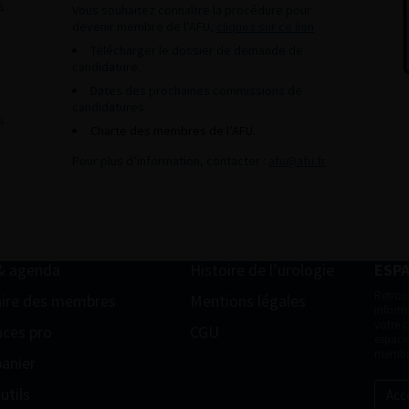
s
Vous souhaitez connaître la procédure pour
devenir membre de l’AFU,
cliquez sur ce lien
Télécharger le dossier de demande de
candidature.
Dates des prochaines commissions de
candidatures
s
Charte des membres de l’AFU.
Pour plus d’information, contacter :
afu@afu.fr
& agenda
Histoire de l’urologie
ESP
Retrou
ire des membres
Mentions légales
informa
votre 
ces pro
CGU
espace
membr
anier
utils
Acc