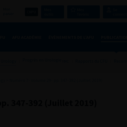
Mon
Mes
Mes
Se
CNPU
panier
outils
favoris
connect
AFU
AFU ACADÉMIE
ÉVÈNEMENTS DE L’AFU
PUBLICATIO
Progrès en Urologie
 Urology
Rapports du CFU
Recom
FMC
ogy
>
Numéro 7- Volume 29- pp. 347-392 (Juillet 2019)
p. 347-392 (Juillet 2019)