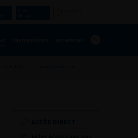
Devenir
Espace Grand
er
Membre
Public
NS
PRATIQUES PRO
RECHERCHE
mandations
Travaux des comités
ACCÈS DIRECT
Fiches informations pour