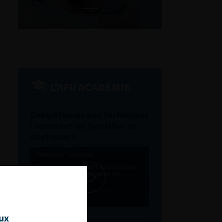
L'AFU ACADÉMIE
Compétences non techniques
: comment les travailler au
quotidien ?
aux