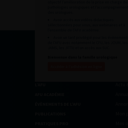
objectif l’amélioration de la prise en charge de
pathologies urologiques et l’accompagnement
des urologues.
Avoir accès aux vidéos didactiques
sélectionnées pour vous, aux webinaires et à
l’ensemble de l’AFU académie.
Avoir un tarif privilégié pour les évènement
de l’AFU avec notamment le CFU, les JOUM, les
JAMS, les JITTU et un accès aux SUC.
Bienvenue dans la famille urologique
Accéder à l’adhésion en ligne
Actu 
L’AFU
Annua
AFU ACADÉMIE
Annon
ÉVÈNEMENTS DE L’AFU
Mon p
PUBLICATIONS
Mes o
PRATIQUES PRO