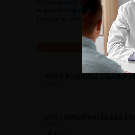
Thrombosed urethral caruncle 
organ prolapse surgery
French Journal of Urology, 2019, 7, 29, 391-392
Numéro 7- Volume 29- pp. 347-392 (Juillet 2019)
VOUS POURREZ ÉGALEME
CONTINUER VOTRE LECTU
Numéro 1