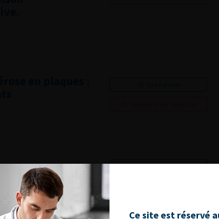
ive.
érose en plaques :
Lire l'article
nts
Ajouter à ma sélection
Lire l'article
Ajouter à ma sélection
Ce site est réservé 