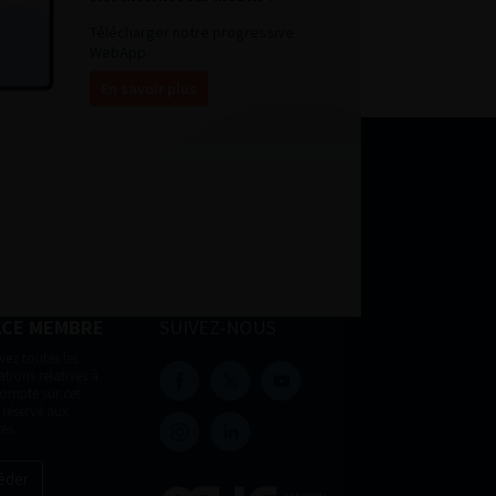
Télécharger notre progressive
WebApp.
En savoir plus
ACE MEMBRE
SUIVEZ-NOUS
vez toutes les
tions relatives à
compte sur cet
 réservé aux
es.
éder