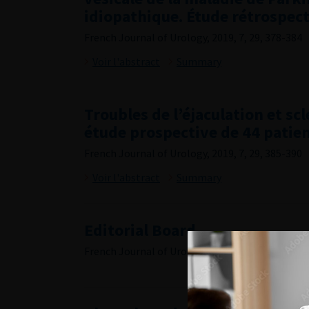
idiopathique. Étude rétrospect
French Journal of Urology, 2019, 7, 29, 378-384
Voir l'abstract
Summary
Troubles de l’éjaculation et scl
étude prospective de 44 patie
French Journal of Urology, 2019, 7, 29, 385-390
Voir l'abstract
Summary
Editorial Board
French Journal of Urology, 2019, 7, 29, i