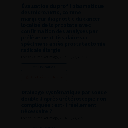
Évaluation du profil plasmatique
des microARNs, comme
marqueur diagnostic du cancer
localisé de la prostate avec
confirmation des analyses par
prélèvement tissulaire sur
spécimens après prostatectomie
radicale élargie
French Journal of Urology, 2014, 13, 24, 787-788
Lire l'article
Ajouter à ma sélection
Drainage systématique par sonde
double J après urétéroscopie non
compliquée : est-il réellement
nécessaire ?
French Journal of Urology, 2014, 13, 24, 795
Lire l'article