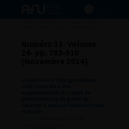
Accueil
>
Publications
>
French Journal of Urology
>
Numéro 13- Volume 24- pp. 783-910 (Novembre 2014)
Numéro 13- Volume
24- pp. 783-910
(Novembre 2014)
L’obésité et l’hypogonadisme
sont associés à une
augmentation du risque de
prédominance du grade de
Gleason 4 après prostatectomie
radicale
French Journal of Urology, 2014, 13, 24, 783
Lire l'article