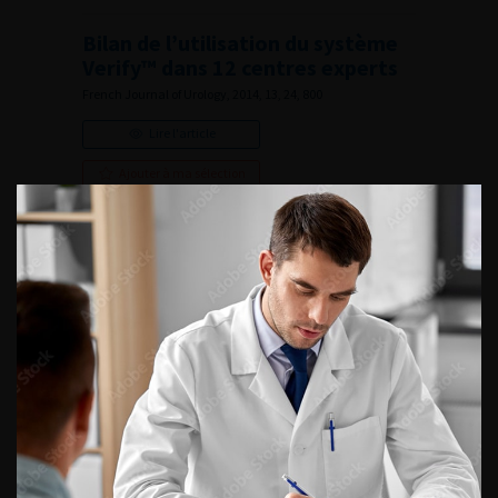
Bilan de l’utilisation du système
Verify™ dans 12 centres experts
French Journal of Urology, 2014, 13, 24, 800
Lire l'article
Ajouter à ma sélection
Que reste-t-il des indications de
reprise chirurgicale après
néphrectomie partielle pour
carcinome à cellules rénales ?
French Journal of Urology, 2014, 13, 24, 824
Lire l'article
Ajouter à ma sélection
Comparaison de la vaporisation
bipolaire de la prostate au