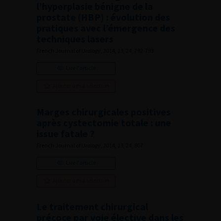
l’hyperplasie bénigne de la
prostate (HBP) : évolution des
pratiques avec l’émergence des
techniques lasers
French Journal of Urology, 2014, 13, 24, 792-793
Lire l'article
Ajouter à ma sélection
Marges chirurgicales positives
après cystectomie totale : une
issue fatale ?
French Journal of Urology, 2014, 13, 24, 807
Lire l'article
Ajouter à ma sélection
Le traitement chirurgical
précoce par voie élective dans les