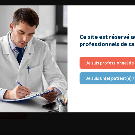
logie 2016-2018
Lire l'article
Ajouter à ma sélection
27, S27
Ce site est réservé 
professionnels de s
logie 2016-2018
Lire l'article
Je suis professionnel de
te
Ajouter à ma sélection
27, S95
Je suis un(e) patient(e) /
ovembre 2017)