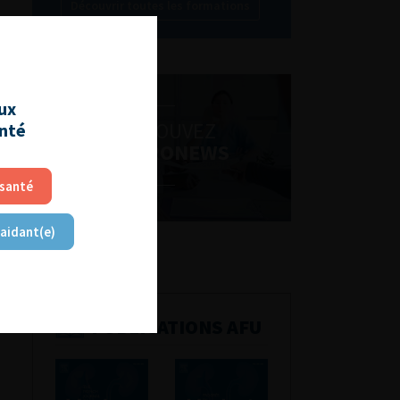
Découvrir toutes les formations
aux
RETROUVEZ
anté
LES URONEWS
 santé
 aidant(e)
PUBLICATIONS AFU