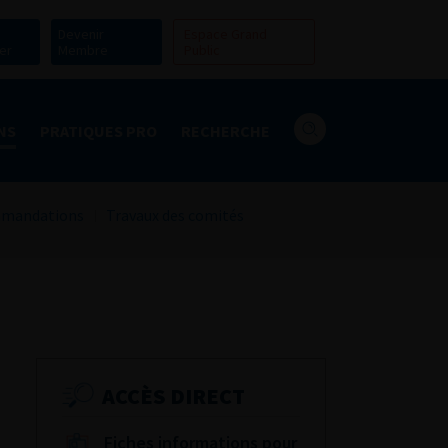
Devenir
Espace Grand
er
Membre
Public
NS
PRATIQUES PRO
RECHERCHE
mandations
Travaux des comités
ACCÈS DIRECT
Fiches informations pour