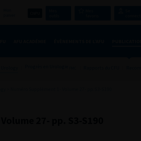
Mon
Mes
Mes
Se
CNPU
panier
outils
favoris
connect
AFU
AFU ACADÉMIE
ÉVÈNEMENTS DE L’AFU
PUBLICATIO
Progrès en Urologie
 Urology
Rapports du CFU
Recom
FMC
ogy
>
Numéro Supplément 1- Volume 27- pp. S3-S190
Volume 27- pp. S3-S190