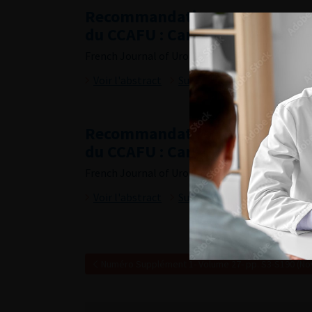
Recommandations en onco-uro
du CCAFU : Cancer du rein
French Journal of Urology, 2017, Supplément 1, 
Voir l'abstract
Summary
Recommandations en onco-uro
du CCAFU : Cancer de la prosta
French Journal of Urology, 2017, Supplément 1, 
Voir l'abstract
Summary
Numéro Supplément 1- Volume 27- pp. S3-S190 (N