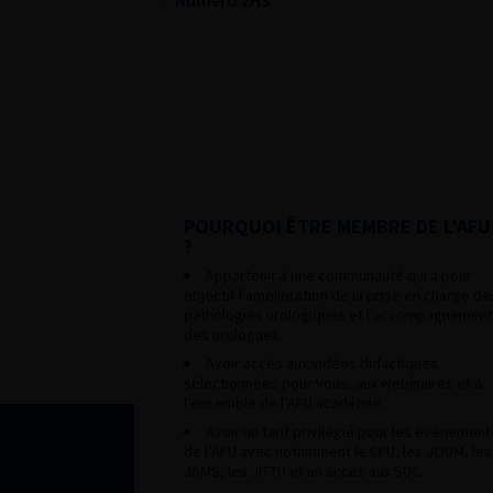
Numéro 2HS
POURQUOI ÊTRE MEMBRE DE L’AFU
?
Appartenir à une communauté qui a pour
objectif l’amélioration de la prise en charge de
pathologies urologiques et l’accompagnement
des urologues.
Avoir accès aux vidéos didactiques
sélectionnées pour vous, aux webinaires et à
l’ensemble de l’AFU académie.
Avoir un tarif privilégié pour les évènement
de l’AFU avec notamment le CFU, les JOUM, les
JAMS, les JITTU et un accès aux SUC.