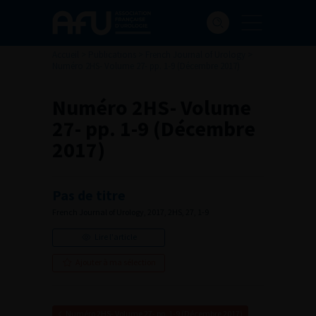
Accueil
>
Publications
>
French Journal of Urology
>
Numéro 2HS- Volume 27- pp. 1-9 (Décembre 2017)
Numéro 2HS- Volume
27- pp. 1-9 (Décembre
2017)
Pas de titre
French Journal of Urology, 2017, 2HS, 27, 1-9
Lire l'article
Ajouter à ma sélection
Numéro 2HS- Volume 27- pp. 1-9 (Décembre 2017)