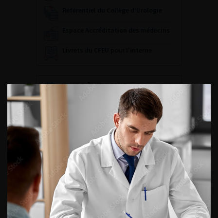
Référentiel du Collège d’Urologie
Espace Accréditation des médecins
Livrets du CFEU pour l'interne
DATES À RETENIR
DU VENDREDI 4 AU SAMEDI 5
SEPTEMBRE 2026
Journée d’andrologie et de
médecine sexuelle 2026