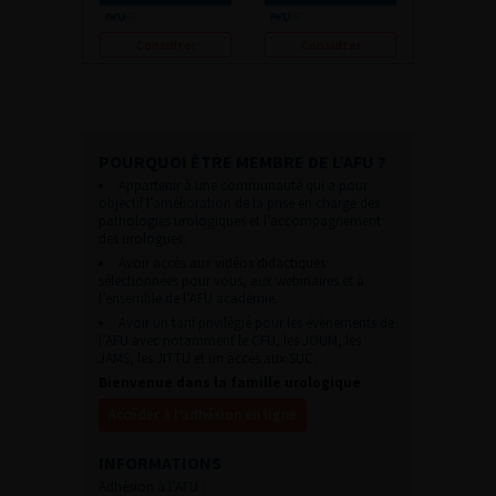
Consulter
Consulter
POURQUOI ÊTRE MEMBRE DE L’AFU ?
Appartenir à une communauté qui a pour
objectif l’amélioration de la prise en charge des
pathologies urologiques et l’accompagnement
des urologues.
Avoir accès aux vidéos didactiques
sélectionnées pour vous, aux webinaires et à
l’ensemble de l’AFU académie.
Avoir un tarif privilégié pour les évènements de
l’AFU avec notamment le CFU, les JOUM, les
JAMS, les JITTU et un accès aux SUC.
Bienvenue dans la famille urologique
Accéder à l’adhésion en ligne
INFORMATIONS
Adhésion à l’AFU :