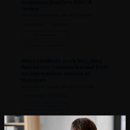
suspicious prostate MRI? A
review
French Journal of Urology, 2020, 16, 30, 986-999
Voir l'abstract
Summary
Lire l'article
Ajouter à ma sélection
When residents work less, they
feel better: Lessons learned from
an unprecedent context of
lockdown
French Journal of Urology, 2020, 16, 30, 1060-1066
Voir l'abstract
Summary
Lire l'article
Ajouter à ma sélection