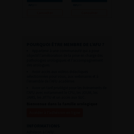
Consulter
Consulter
POURQUOI ÊTRE MEMBRE DE L’AFU ?
Appartenir à une communauté qui a pour
objectif l’amélioration de la prise en charge des
pathologies urologiques et l’accompagnement
des urologues.
Avoir accès aux vidéos didactiques
sélectionnées pour vous, aux webinaires et à
l’ensemble de l’AFU académie.
Avoir un tarif privilégié pour les évènements de
l’AFU avec notamment le CFU, les JOUM, les
JAMS, les JITTU et un accès aux SUC.
Bienvenue dans la famille urologique
Accéder à l’adhésion en ligne
INFORMATIONS
Adhésion à l’AFU :