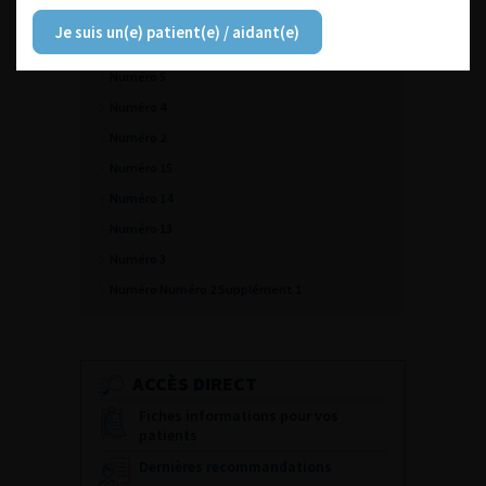
Numéro 7
Je suis un(e) patient(e) / aidant(e)
Numéro 6
Numéro 5
Numéro 4
Numéro 2
Numéro 15
Numéro 14
Numéro 13
Numéro 3
Numéro Numéro 2 Supplément 1
ACCÈS DIRECT
Fiches informations pour vos
patients
Dernières recommandations