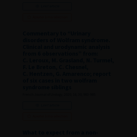
Lire l'article
Ajouter à ma sélection
Commentary to “Urinary
disorders of Wolfram syndrome.
Clinical and urodynamic analysis
from 6 observations” from:
C. Leroux, M. Grasland, N. Turmel,
F. Le Breton, C. Chesnel,
C. Hentzen, G. Amarenco; report
of six cases in two wolfram
syndrome siblings
French Journal of Urology, 2020, 16, 30, 983-985
Lire l'article
Ajouter à ma sélection
What to expect from a non-