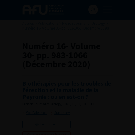
Accueil
>
Publications
>
French Journal of Urology
>
Numéro 16- Volume 30- pp. 983-1066 (Décembre 2020)
Numéro 16- Volume
30- pp. 983-1066
(Décembre 2020)
Biothérapies pour les troubles de
l’érection et la maladie de la
Peyronie : ou en est-on ?
French Journal of Urology, 2020, 16, 30, 1000-1013
Voir l'abstract
Summary
Lire l'article
Ajouter à ma sélection