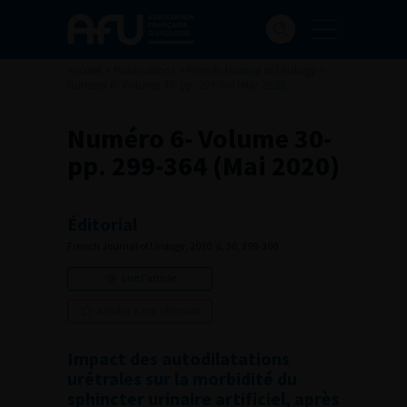
Accueil
>
Publications
>
French Journal of Urology
>
Numéro 6- Volume 30- pp. 299-364 (Mai 2020)
Numéro 6- Volume 30-
pp. 299-364 (Mai 2020)
Éditorial
French Journal of Urology, 2020, 6, 30, 299-300
Lire l'article
Ajouter à ma sélection
Impact des autodilatations
urétrales sur la morbidité du
sphincter urinaire artificiel, après