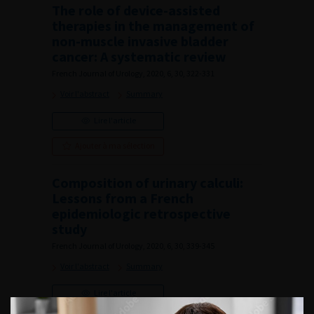
The role of device-assisted
therapies in the management of
non-muscle invasive bladder
cancer: A systematic review
French Journal of Urology, 2020, 6, 30, 322-331
Voir l'abstract
Summary
Lire l'article
Ajouter à ma sélection
Composition of urinary calculi:
Lessons from a French
epidemiologic retrospective
study
French Journal of Urology, 2020, 6, 30, 339-345
Voir l'abstract
Summary
Lire l'article