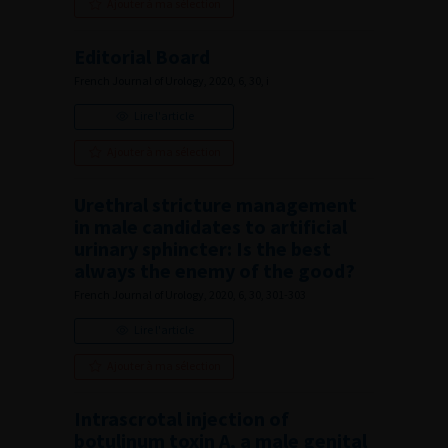
Ajouter à ma sélection
Editorial Board
French Journal of Urology, 2020, 6, 30, i
Lire l'article
Ajouter à ma sélection
Urethral stricture management
in male candidates to artificial
urinary sphincter: Is the best
always the enemy of the good?
French Journal of Urology, 2020, 6, 30, 301-303
Lire l'article
Ajouter à ma sélection
Intrascrotal injection of
botulinum toxin A, a male genital