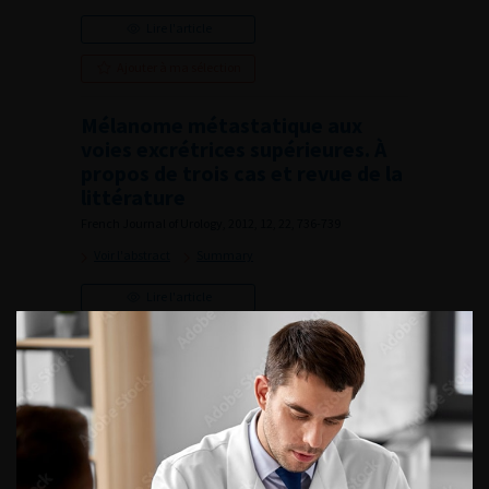
Lire l'article
Ajouter à ma sélection
Mélanome métastatique aux
voies excrétrices supérieures. À
propos de trois cas et revue de la
littérature
French Journal of Urology, 2012, 12, 22, 736-739
Voir l'abstract
Summary
Lire l'article
Ajouter à ma sélection
Editorial Board
French Journal of Urology, 2012, 12, 22, i
Lire l'article