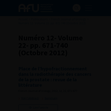
Accueil
>
Publications
>
French Journal of Urology
>
Numéro 12- Volume 22- pp. 671-740 (Octobre 2012)
Numéro 12- Volume
22- pp. 671-740
(Octobre 2012)
Place de l’hypofractionnement
dans la radiothérapie des cancers
de la prostate : revue de la
littérature
French Journal of Urology, 2012, 12, 22, 671-677
Voir l'abstract
Summary
Lire l'article