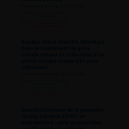
French Journal of Urology, 2014, 13, 24, 882
Lire l'article
Ajouter à ma sélection
Sondes JFil et MiniJFil. Stratégie
dans le traitement de gros
calculs rénaux et utilisation d’un
urétéroscope souple 11F avec
Lithoclast
French Journal of Urology, 2014, 13, 24, 896
Lire l'article
Ajouter à ma sélection
Énucléation laser de la prostate
(Holep Luménis EDAP) en
ambulatoire : série prospective
sur 30 premiers patients