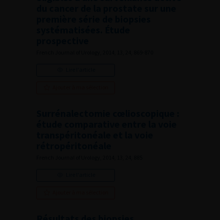
du cancer de la prostate sur une
première série de biopsies
systématisées. Étude
prospective
French Journal of Urology, 2014, 13, 24, 869-870
Lire l'article
Ajouter à ma sélection
Surrénalectomie cœlioscopique :
étude comparative entre la voie
transpéritonéale et la voie
rétropéritonéale
French Journal of Urology, 2014, 13, 24, 885
Lire l'article
Ajouter à ma sélection
Résultats des biopsies