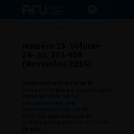
Accueil
>
Publications
>
French Journal of Urology
>
Numéro 13- Volume 24- pp. 783-909 (Novembre 2014)
Numéro 13- Volume
24- pp. 783-909
(Novembre 2014)
Étude coût-efficacité de la
prostatectomie par laparoscopie
robot assistée versus
prostatectomie par
laparoscopie : analyse de
cohortes appariées, sur la
période périopératoire et à 2 ans
de suivi