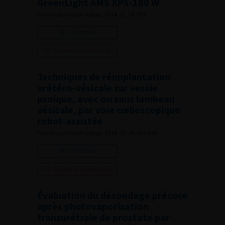
GreenLight AMS XPS-180 W
French Journal of Urology, 2014, 13, 24, 879
Lire l'article
Ajouter à ma sélection
Techniques de réimplantation
urétéro-vésicale sur vessie
psoïque, avec ou sans lambeau
vésicale, par voie cœlioscopique
robot-assistée
French Journal of Urology, 2014, 13, 24, 895-896
Lire l'article
Ajouter à ma sélection
Évaluation du désondage précoce
après photovaporisation
transurétrale de prostate par