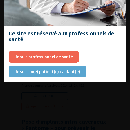
endovasculaire et de la chirurgie
ouverte
French Journal of Urology, 2014, 13, 24, 874-875
Lire l'article
Ce site est réservé aux professionnels de
Ajouter à ma sélection
santé
Néphrectomie partielle
Je suis professionnel de santé
laparoscopique robot-assistée
avec clampage artériel
suprasélectif pour tumeur hilaire
Je suis un(e) patient(e) / aidant(e)
complexe
French Journal of Urology, 2014, 13, 24, 892
Lire l'article
Ajouter à ma sélection
Pose d’implants intra-caverneux
« Fantome » pour prévenir le