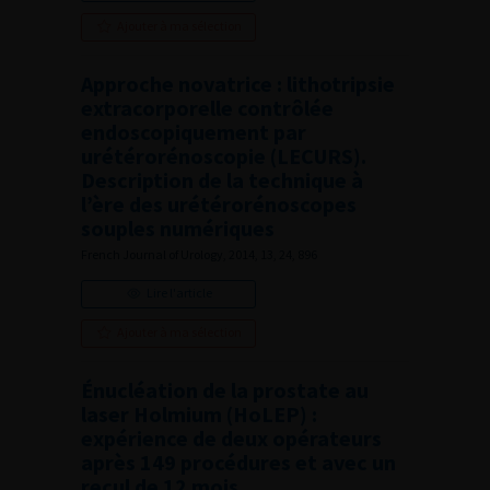
Ajouter à ma sélection
Approche novatrice : lithotripsie
extracorporelle contrôlée
endoscopiquement par
urétérorénoscopie (LECURS).
Description de la technique à
l’ère des urétérorénoscopes
souples numériques
French Journal of Urology, 2014, 13, 24, 896
Lire l'article
Ajouter à ma sélection
Énucléation de la prostate au
laser Holmium (HoLEP) :
expérience de deux opérateurs
après 149 procédures et avec un
recul de 12 mois