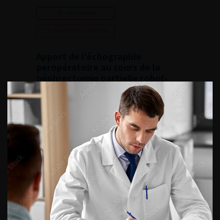
Lire l'article
Ajouter à ma sélection
Apport de l’échographie
peropératoire au cours de la
néphrectomie partielle robot-
assistée
French Journal of Urology, 2014, 13, 24, 892
Lire l'article
Ajouter à ma sélection
Évaluation prospective des
dysfonctions sexuelles chez les
patients devant être traité
chirurgicalement d’une
pathologie aorto-iliaque.
Comparaison du traitement