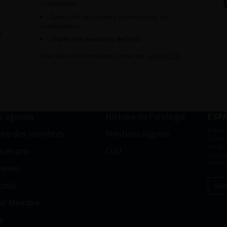
candidature.
Dates des prochaines commissions de
candidatures
s
Charte des membres de l’AFU.
Pour plus d’information, contacter :
afu@afu.fr
& agenda
Histoire de l’urologie
ESP
Retrou
ire des membres
Mentions légales
informa
votre 
ces pro
CGU
espace
membr
anier
utils
Acc
ir Membre
e