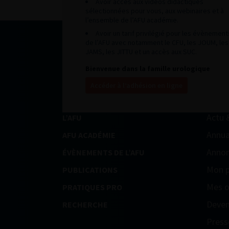
Avoir accès aux vidéos didactiques
sélectionnées pour vous, aux webinaires et à
l’ensemble de l’AFU académie.
Avoir un tarif privilégié pour les évènement
de l’AFU avec notamment le CFU, les JOUM, les
JAMS, les JITTU et un accès aux SUC.
Bienvenue dans la famille urologique
Accéder à l’adhésion en ligne
Actu 
L’AFU
Annua
AFU ACADÉMIE
Annon
ÉVÈNEMENTS DE L’AFU
Mon p
PUBLICATIONS
Mes o
PRATIQUES PRO
Deven
RECHERCHE
Press