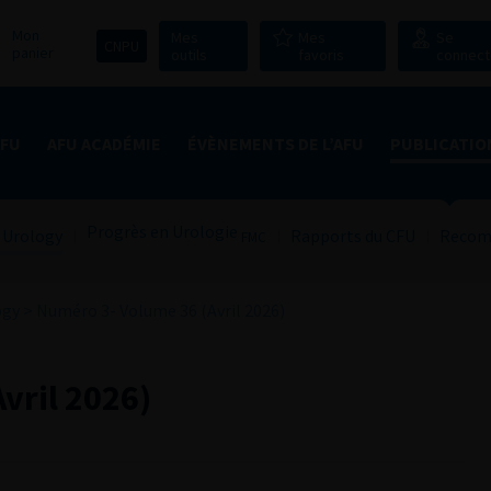
Mon
Mes
Mes
Se
CNPU
panier
outils
favoris
connect
AFU
AFU ACADÉMIE
ÉVÈNEMENTS DE L’AFU
PUBLICATIO
Progrès en Urologie
 Urology
Rapports du CFU
Recom
FMC
ogy
>
Numéro 3- Volume 36 (Avril 2026)
vril 2026)