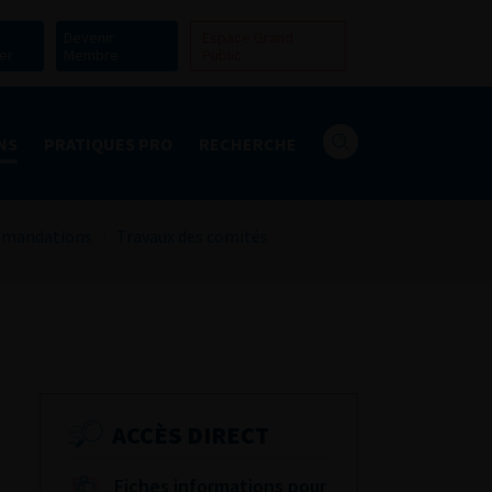
Devenir
Espace Grand
er
Membre
Public
NS
PRATIQUES PRO
RECHERCHE
mandations
Travaux des comités
ACCÈS DIRECT
Fiches informations pour