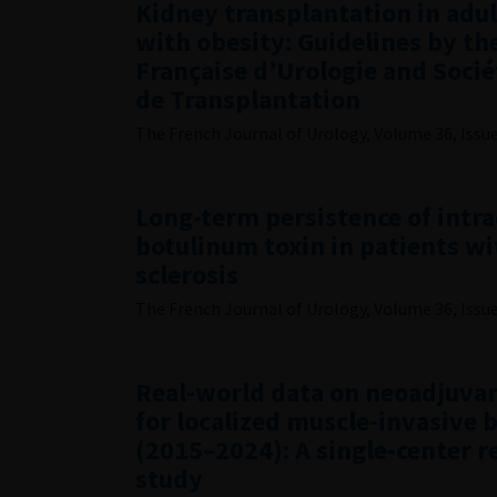
Kidney transplantation in adu
with obesity: Guidelines by th
Française d’Urologie and Soci
de Transplantation
The French Journal of Urology, Volume 36, Issue 
Long-term persistence of intr
botulinum toxin in patients wi
sclerosis
The French Journal of Urology, Volume 36, Issue 
Real-world data on neoadjuva
for localized muscle-invasive 
(2015–2024): A single-center r
study