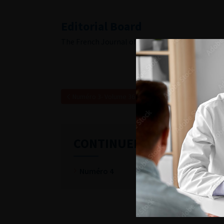
Editorial Board
The French Journal of Urology, Volume 36, Issue 
Numéro 3- Volume 36 (Avril 2026)
CONTINUER VOTRE LECTU
Numéro 4