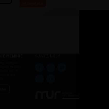
En savoir plus
ACE MEMBRE
SUIVEZ-NOUS
vez toutes les
tions relatives à
compte sur cet
 réservé aux
es.
éder