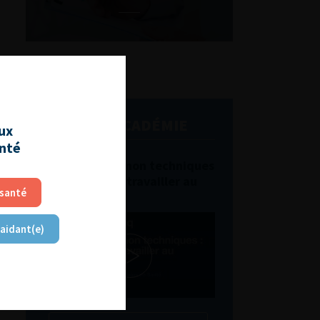
L'AFU ACADÉMIE
aux
anté
Compétences non techniques
: comment les travailler au
 santé
quotidien ?
 aidant(e)